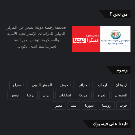
من نحن ؟
صحيفة رقمية دولية تصدر عن المركز
الدولي للدراسات الإستراتجية الأمنية
والعسكرية بتونس نحن أينما
الخبر...أينما انت ..نكون...
وسوم
اردوغان
ارهاب
الجزائر
الجيش
الجيش الليبي
السراج
السودان
العراق
امريكا
انتخابات
ايران
تركيا
تونس
حرب
روسيا
سوريا
ليبيا
مصر
تابعنا على فيسبوك