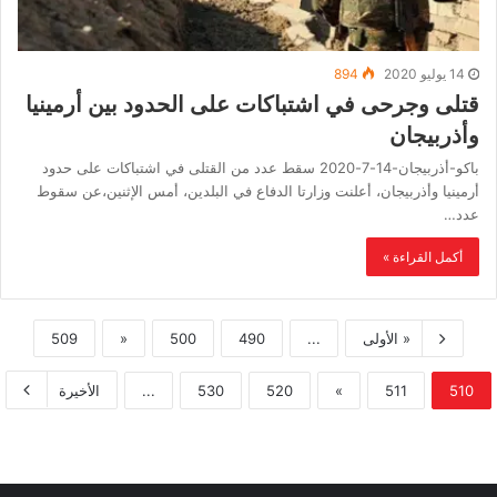
14 يوليو 2020
894
قتلى وجرحى في اشتباكات على الحدود بين أرمينيا
وأذربيجان
باكو-أذربيجان-14-7-2020 سقط عدد من القتلى في اشتباكات على حدود
أرمينيا وأذربيجان، أعلنت وزارتا الدفاع في البلدين، أمس الإثنين،عن سقوط
عدد…
أكمل القراءة »
« الأولى
...
490
500
«
509
510
511
»
520
530
...
الأخيرة