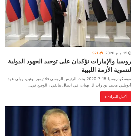
15 يوليو 2020
921
روسيا والإمارات تؤكدان على توحيد الجهود الدولية
لتسوية الأزمة الليبية
موسكو-روسيا-15-7-2020 بحث الرئيس الروسي فلاديمير بوتين، وولي عهد
أبوظبي محمد بن زايد آل نهيان، في اتصال هاتفي ، الوضع في…
أكمل القراءة »