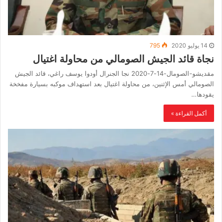
14 يوليو 2020
795
نجاة قائد الجيش الصومالي من محاولة اغتيال
مقديشو-الصومال-14-7-2020 نجا الجنرال أودوا يوسف راغي، قائد الجيش
الصومالي أمس الإثنين، من محاولة اغتيال بعد استهداف موكبه بسيارة مفخخة
يقودها…
أكمل القراءة »