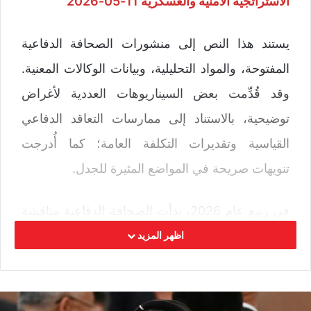
الاستراتجية الأمنية والعسكرية 11-05-2026
يستند هذا النص إلى منشورات الصحافة الدفاعية
المفتوحة، والمواد التحليلية، وبيانات الوكالات المعنية.
وقد قُدِّمت بعض السيناريوهات العددية لأغراض
توضيحية، بالاستناد إلى ممارسات التعاقد الدفاعي
القياسية وتقديرات التكلفة العامة؛ كما أُدرجت
تنويهات صريحة في المواضع المثيرة للجدل.
في ربيع عام 2026، بدأت الصحافة الدفاعية مناقشة
اتفاقية إطارية بين البنتاغون وشركة لوكهيد مارتن
اظهر المزيد
بقيمة تقارب 4.7 مليار دولار. وهي عبارة عن عقد
مفتوح الكمية والتسليم لبرنامج PrSM وهو نظام
الصواريخ التكتيكية الجديد للجيش الأمريكي الذي يحل