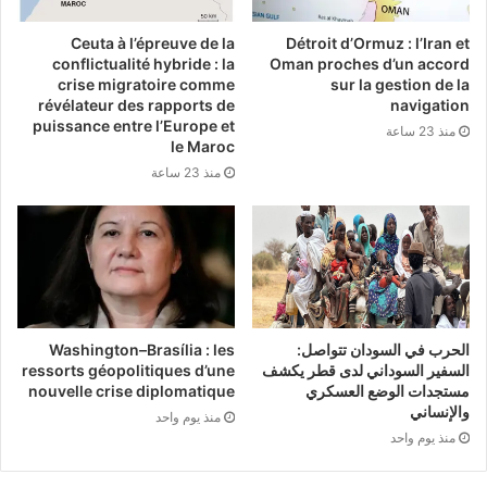
Ceuta à l’épreuve de la
Détroit d’Ormuz : l’Iran et
كان مشهد الإعلان مثيرًا للاهتمام: توقيعات، أرقام،
conflictualité hybride : la
Oman proches d’un accord
crise migratoire comme
sur la gestion de la
خريطة لمواقع الإنتاج في أركنساس، ألاباما، فلوريدا،
révélateur des rapports de
navigation
ماساتشوستس، وتكساس، وعشرات الشركات في
puissance entre l’Europe et
منذ 23 ساعة
le Maroc
جميع أنحاء البلاد.
منذ 23 ساعة
يُعادل مبلغ 4.7 ​​مليار دولار الميزانية الدفاعية السنوية
لدولة أوروبية صغيرة، أو ما يُقارب برنامجين لشراء
طائرات مقاتلة من طراز F-35 لدولة متوسطة
الحجم في حلف الناتو. كان الجمهور مُحقًا في اعتقاده
الحرب في السودان تتواصل:
Washington–Brasília : les
السفير السوداني لدى قطر يكشف
ressorts géopolitiques d’une
أنه شهد نقطة تحول. لكن عقد الإطار ذي الكمية غير
مستجدات الوضع العسكري
nouvelle crise diplomatique
والإنساني
منذ يوم واحد
المحددة ليس سعرًا، أو حجمًا، أو إطارًا زمنيًا، إنه إطار
منذ يوم واحد
عمل، ضمنه، يحتفظ البنتاغون بالحق في طلب أي