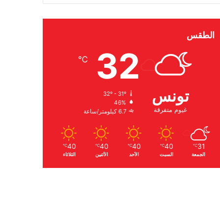
الطقس
32
℃
تونس
32º - 31º
46%
غيوم متفرقة
6.7 كيلومتر/ساعة
40
40
40
40
31
℃
℃
℃
℃
℃
الجمعة
السبت
الأحد
الأثنين
الثلاثاء