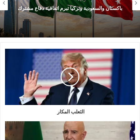
باكستان والسعودية وتركيا تبرم اتفاقية دفاع مشترك
سميكاً من الإحساس بالخيبة والخذلان، جمع هؤلاء من
مختلف المشارب، لكأن على رؤوسهم الطير، فليس
هذا ما تمنوه وانتظروه طويلاً، وهم الذين سخروا من
كل ما كان يقال عن فائض الإرادة والقدرة على الصبر
والصمود، وإجادة الحروب غير المتماثلة، التي توفرت
عليها طهران، وبعد خبرة خمسة عقود من مقاومة
الحروب والعقوبات والحصارات، والاعتماد على الذات.
محبطون
الثعلب المكار
يمكن وصف غالبية هؤلاء بالمحبطين، وهذه الفئة
العريضة، تشتمل على حكومات ومنظمات وأحزاب
وشخصيات، محللين و”استراتيجيين”…منشأ الإحباط