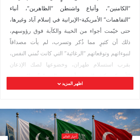
“الكامنين”، وأتباع واشنطن “الظاهرين”، أنباء
“التفاهمات” الأمريكية-الإيرانية في إسلام آباد وغيرها،
حتى خيّمت أجواء من الخيبة والكآبة فوق رؤوسهم،
ذلك أن كثيرٍ مما ذُكر وتسرب، لم يأت مصداقاً
لنبوءاتهم وتوقعاتهم “الرغائية” التي كانت تُمني النفس،
بقرب استسلام طهران، وخضوعها لصك الإذعان
الأمريكي، كيف لا، وهم أنفسهم الذي “بشّروا” بهزيمة
اظهر المزيد
إيران الماحقة، حتى قبل بدء الحرب في الثامن
والعشرين من فبراير الفائت، وما أن بدأت الأساطيل
بالاحتشاد، والقواعد بالامتلاء، طائرات وصواريخ
ودفاعات جوية.
أخبار العالم
لم تأت ردود أفعالهم على الشاكلة ذاتها، لكن خيطاً