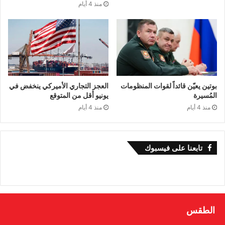
منذ 4 أيام
واتهموا من “شكك” بقدرة واشنطن وتل أبيب على
انتزاع “نصر مطلق”، بالانفصال عن الواقع، والعيش
في “نعيم الأوهام”.
لقد وقعت التسريبات الخاصة ببنود الاتفاق، وقع
بوتين يعيّن قائداً لقوات المنظومات
العجز التجاري الأميركي ينخفض في
المُسيرة
يونيو أقل من المتوقع
الصاعقة على رؤوس هؤلاء، إيران تنجح في تمرير
منذ 4 أيام
منذ 4 أيام
الكثير من شروطها ومطالبها، من وقف الحرب أولاً،
وعلى مختلف الجبهات، بالأخص لبنان، إلى إرجاء
تابعنا على فيسبوك
البحث في الملف النووي إلى مرحلة لاحقة، مروراً
بإخراج ملف الصواريخ و”الأذرع” عن أجندة
المفاوضات بين الجانبين، الآن ولاحقاً، فضلاً عن قضايا
المضيق والعقوبات والأموال المجمدة.
الطقس