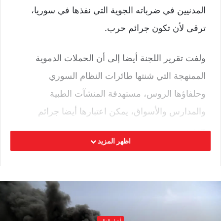
المدنيين في ضرباته الجوية التي نفذها في سوريا،
ترقى لأن تكون جرائم حرب.
ولفت تقرير اللجنة أيضا إلى أن الحملات الدموية
الممنهجة التي شنتها طائرات النظام السوري
وحلفاؤها الروس، مستهدفة المنشآت الطبية
والمدارس والأسواق، يمكن اعتبارها أيضا جرائم
حرب.
اظهر المزيد
وشملت تحقيقات اللجنة أيضا إطلاق هيئة تحرير
الشام “النصرة سابق” لصواريخ عشوائية تسببت بقتل
مدنيين، كما تطرقت إلى الهجمات الليلية التي نفذتها
قوات سوريا الديمقراطية مدعومة بنيران مروحيات
أخبار العالم