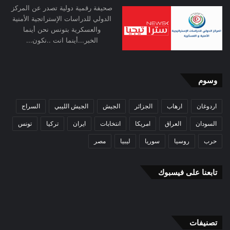
صحيفة رقمية دولية تصدر عن المركز
الدولي للدراسات الإستراتجية الأمنية
والعسكرية بتونس نحن أينما
الخبر...أينما انت ..نكون...
وسوم
اردوغان
ارهاب
الجزائر
الجيش
الجيش الليبي
السراج
السودان
العراق
امريكا
انتخابات
ايران
تركيا
تونس
حرب
روسيا
سوريا
ليبيا
مصر
تابعنا على فيسبوك
تصنيفات