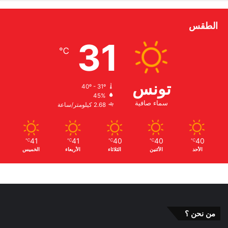
الطقس
31
℃
تونس
40º - 31º
45%
سماء صافية
2.68 كيلومتر/ساعة
41
41
40
40
40
℃
℃
℃
℃
℃
الأحد
الأثنين
الثلاثاء
الأربعاء
الخميس
من نحن ؟