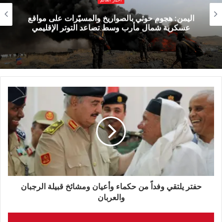
للتحالف والتي أدت إلى مقتل وإصابة مدنيين في
اليمن: هجوم حوثي بالصواريخ والمسيّرات على مواقع
الشحيل بمحافظة دير الزور.
عسكرية شمال مأرب وسط تصاعد التوتر الإقليمي
الوسوم
الاامم المتحدة
سوريا
حفتر يلتقي وفداً من حكماء وأعيان ومشائخ قبيلة الرجبان
والعربان