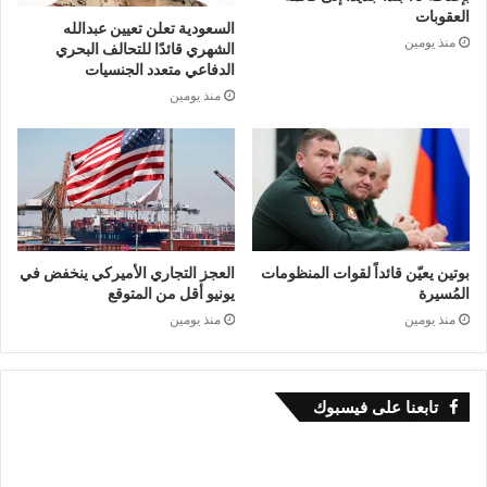
العقوبات
السعودية تعلن تعيين عبدالله
منذ يومين
الشهري قائدًا للتحالف البحري
الدفاعي متعدد الجنسيات
منذ يومين
بوتين يعيّن قائداً لقوات المنظومات
العجز التجاري الأميركي ينخفض في
المُسيرة
يونيو أقل من المتوقع
منذ يومين
منذ يومين
تابعنا على فيسبوك