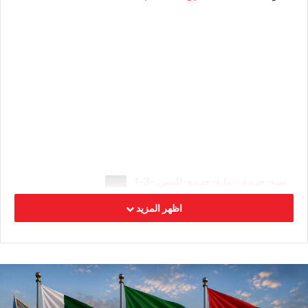
سنة-جديدة،-بداية-جديدة-للصين.-3-1
تنزيل
https://rb.gy/haxkt2
اظهر المزيد