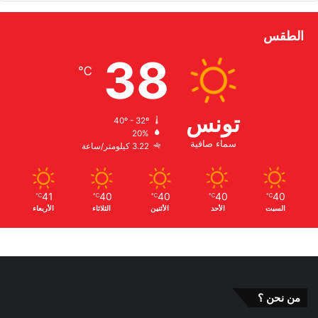
الطقس
38
℃
تونس
40º - 32º
20%
سماء صافية
3.22 كيلومتر/ساعة
41
40
40
40
40
℃
℃
℃
℃
℃
السبت
الأحد
الأثنين
الثلاثاء
الأربعاء
من نحن ؟