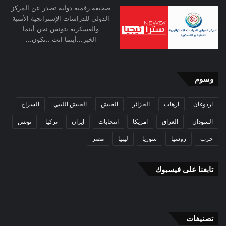
صحيفة رقمية دولية تصدر عن المركز
الدولي للدراسات الإستراتجية الأمنية
والعسكرية بتونس نحن أينما
الخبر...أينما انت ..نكون...
وسوم
اردوغان
ارهاب
الجزائر
الجيش
الجيش الليبي
السراج
السودان
العراق
امريكا
انتخابات
ايران
تركيا
تونس
حرب
روسيا
سوريا
ليبيا
مصر
تابعنا على فيسبوك
تصنيفات