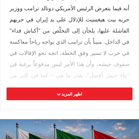
أنه فيما يتعرض الرئيس الأمريكي دونالد ترامب ووزير
حربه بيت هيغسيث للإذلال على يد إيران في حربهم
الفاشلة عليها، يلجآن إلى التخلّص من “أكباش فداء”
في الداخل. مبيناً بأن ترامب الذي يواجه رياحاً معاكسة
في حرب لا تسير وفق الخطة، اتجه نحو الإقالات في
صفوف جيشه، وأن هذا الأمر ليس مدفوعاً برغبة في
“بناء جيش أفضل”، بقدر ما هي – كما في كثير من
قرارات ترامب الأخرى- يغذيها غروره ورفضه تحمّل
اظهر المزيد
مسؤولية إخفاقاته.
نص المقال كاملا:
ترامب
وهيغسيث: إذلالٌ خارجي وتصفيةُ
أكباش فداء داخلياً