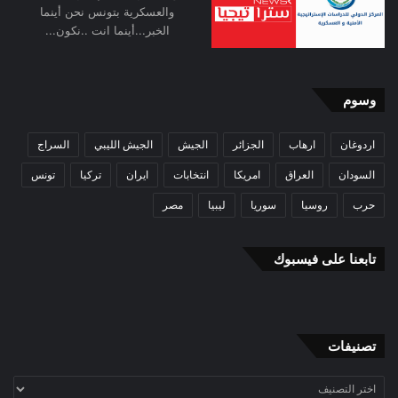
السرية للمتابعين اللصيقين فضلا عن أهالي وأبناء
والعسكرية بتونس نحن أينما
الخبر...أينما انت ..نكون...
جنوبي تونس، يستذكر وبالتفصيل كيف حضرت
البواخرالقطرية إلى ميناء جرجيس البحري محملة
بالمعدات والأسلحة والمسلحين، ويستذكر أيضا
وسوم
أسطول طائرات الشحن القطرية وغير القطرية التي
اردوغان
ارهاب
الجزائر
الجيش
الجيش الليبي
السراج
كانت تحط في مطار جربة، (تلك الجزيرة التي تعتبر
السودان
العراق
امريكا
انتخابات
ايران
تركيا
تونس
أحد أهم رموز السياحة التونسية).
حرب
روسيا
سوريا
ليبيا
مصر
كما يستذكر أيضا كيف استخدم مطار رمادة من قبل
تابعنا على فيسبوك
الطيران الفرنسي والقطري وغيرهما لتنفيذ الغارات
على مواقع الجيش الليبي غربي ليبيا، ويستذكر كذلك
بوضوح الخدمات اللوجستية التي وفرتها حركة النهضة
تصنيفات
لأساطيل العدوان وحشود المسلحين من مساكن
تصنيفات