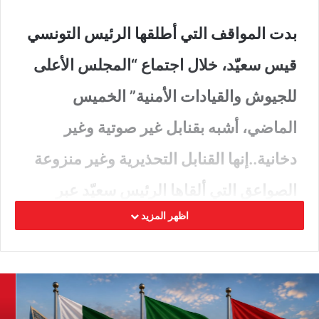
بدت المواقف التي أطلقها الرئيس التونسي
قيس سعيّد، خلال اجتماع “المجلس الأعلى
للجيوش والقيادات الأمنية” الخميس
الماضي، أشبه بقنابل غير صوتية وغير
دخانية..إنها القنابل التحذيرية وغير منزوعة
الصواعق التي ألقاها الرئيس سعيّد عبر
اظهر المزيد
التلفزة التونسية وتناقلها الإعلام الدولي.
قنبلة سعيّد التمهيدية الأولى كانت “أن تونس تعيش
ظرفا دقيقا قد يكون من أخطر اللحظات التي تعيشها
البلاد”.