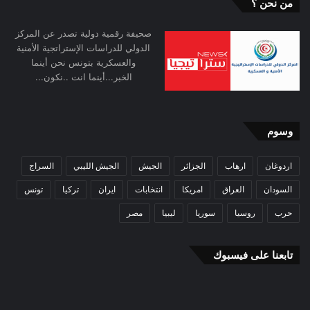
من نحن ؟
صحيفة رقمية دولية تصدر عن المركز
الدولي للدراسات الإستراتجية الأمنية
والعسكرية بتونس نحن أينما
الخبر...أينما انت ..نكون...
وسوم
اردوغان
ارهاب
الجزائر
الجيش
الجيش الليبي
السراج
السودان
العراق
امريكا
انتخابات
ايران
تركيا
تونس
حرب
روسيا
سوريا
ليبيا
مصر
تابعنا على فيسبوك