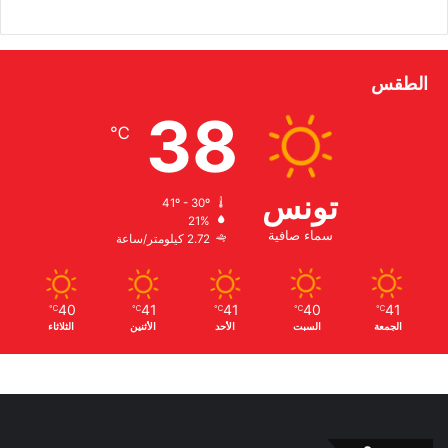
الطقس
38
℃
تونس
41º - 30º
21%
سماء صافية
2.72 كيلومتر/ساعة
40
41
41
40
41
℃
℃
℃
℃
℃
الجمعة
السبت
الأحد
الأثنين
الثلاثاء