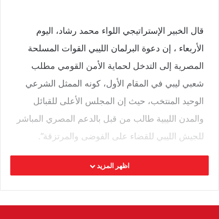
قال الخبير الإستراتيجي اللواء محمد رشاد، اليوم
الأربعاء ، إن دعوة البرلمان الليبي القوات المسلحة
المصرية إلى التدخل لحماية الأمن القومي مطلب
شعبي ليبي في المقام الأول، كونه الممثل الشرعي
الوحيد المنتخب، حيث إن المجلس الأعلى للقبائل
والمدن الليبية طالب من قبل بالدعم المصري المباشر
للجيش الليبي للقضاء على الفوضى والمرتزقة”.
وشدد على أن “مطلب البرلمان يأتي بعد زيادة أعداد
اظهر المزيد
المرتزقة الذين تزج بهم تركيا، لتمكين جماعات
الإرهاب، وعلى رأسها “الإخوان” من نشر الإرهاب
والإستيلاء على الثروات الليبية لتمويل العمليات