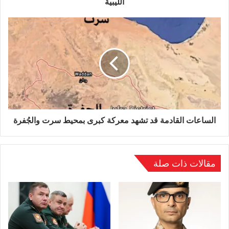
الليبية
بـ”المعركة الكبرى”.
وينقل أردوغان بشكل شبه يومي مئات المرتزقة من
مدينة إدلب السورية، إلى طرابلس، للقتال في
صفوف الميليشيات الإرهابية الداعمة لفائز
ال”السراج”، ضد الجيش الوطني الليبي الذي يقوده
الساعات القادمة قد تشهد معركة كبرى بمحيط سرت والجُفرة
المشير خليفة حفتر..
وتحاول تركيا بكل صلف ووقاحة بسط سيطرتها على
مقالات ذات صلة
التراب الليبي، طمعا في ثروات البلاد بالإضافة إلى
موقعها الهام على شواطئ البحر الأبيض المتوسط.