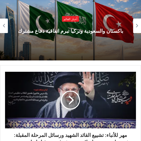
“
قراءة إيرانية في اتفاق وقف إطلاق النار”
أخبار العالم
Lebanese
سعودية وتركيا تبرم اتفاقية دفاع مشترك
Relief
تتناول الورشة قراءة إيرانية للتطورات الإقليمية
والدولية المرتبطة باتفاق وقف إطلاق النار،
وانعكاساته على مستقبل المنطقة، إضافة إلى تقييم
فرص نجاح المسارات الدبلوماسية الجارية بين
مختلف الأطراف الدولية والإقليمية.
الضيف الرئيسي: الدكتور محمد
مهدي شريعتمدار أستاذ العلاقات
الدولية – طهران، إيران
مهر للأنباء: تشييع القائد الشهيد ورسائل المرحلة المقبلة: