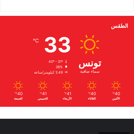
الطقس
33
℃
تونس
40º - 31º
38%
سماء صافية
3.49 كيلومتر/ساعة
40
41
41
40
40
℃
℃
℃
℃
℃
الأثنين
الثلاثاء
الأربعاء
الخميس
الجمعة