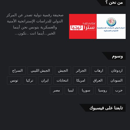
من نحن ؟
صحيفة رقمية دولية تصدر عن المركز
الدولي للدراسات الإستراتجية الأمنية
والعسكرية بتونس نحن أينما
الخبر...أينما انت ..نكون...
وسوم
اردوغان
ارهاب
الجزائر
الجيش
الجيش الليبي
السراج
السودان
العراق
امريكا
انتخابات
ايران
تركيا
تونس
حرب
روسيا
سوريا
ليبيا
مصر
تابعنا على فيسبوك