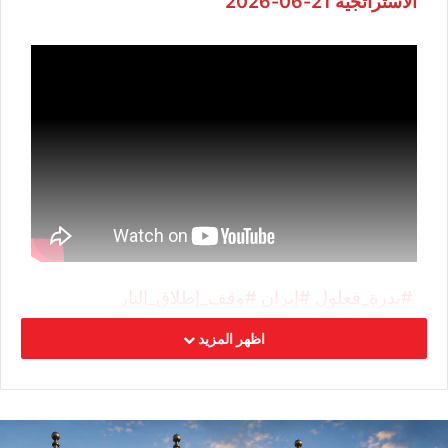
الاستراتجية 21-06-2026
#بدرة_قعلول
#إيران
#وقف_إطلاق_النار
اظهر المزيد
في إطار أنشطة المركز الدولي للدراسات
الاستراتيجية الأمنية والعسكرية بتونس، تقدم الدكتورة
بدرة قعلول مقدمة ورشة العمل عدد 8 تحت عنوان: