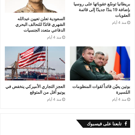
لا تنسوا الاشتراك في القناة وتفعيل الجرس لمتابعة
بريطانيا توسّع عقوباتها على روسيا
بإضافة 19 بندًا جديدًا إلى قائمة
أحدث الندوات والتحليلات الجيوسياسية والدراسات
العقوبات
السعودية تعلن تعيين عبدالله
منذ 4 أيام
الاستراتيجية.
الشهري قائدًا للتحالف البحري
الدفاعي متعدد الجنسيات
#وقف_إطلاق_النار
#إيران
#بدرة_قعلول
منذ 4 أيام
#تحليل_سياسي
#الشرق_الأوسط
#العلاقات_الدولية
#الدراسات_الاستراتيجية
#تونس
بوتين يعيّن قائداً لقوات المنظومات
العجز التجاري الأميركي ينخفض في
المُسيرة
يونيو أقل من المتوقع
منذ 4 أيام
منذ 4 أيام
تابعنا على فيسبوك