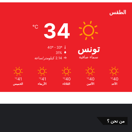
الطقس
34
℃
تونس
40º - 33º
31%
سماء صافية
2.14 كيلومتر/ساعة
41
41
40
40
40
℃
℃
℃
℃
℃
الأحد
الأثنين
الثلاثاء
الأربعاء
الخميس
من نحن ؟