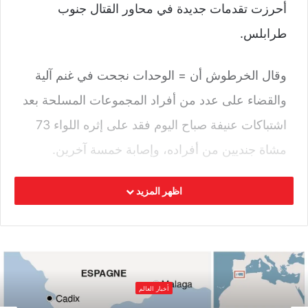
أحرزت تقدمات جديدة في محاور القتال جنوب
طرابلس.
وقال الخرطوش أن = الوحدات نجحت في غنم آلية
والقضاء على عدد من أفراد المجموعات المسلحة بعد
اشتباكات عنيفة صباح اليوم فقد على إثره اللواء 73
مشاة جنديين من أفراده، وإصابة خمسة آخرين.
ولفت إلى استهداف دبابة نوع “تي 55” بالقرب من
اظهر المزيد
معسكر النقلية، لافتا إلى أن سلاح الجو استهدف أيضا
دبابة أخرى بالقرب من عيادة الحياة على طريق
كوبري المطار السواني.
أخبار العالم