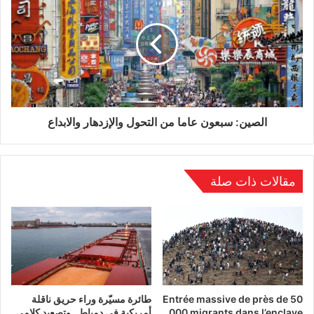
الصين: سبعون عاما من التحول والإزدهار والابداع
مقالات ذات صلة
Entrée massive de près de 50
طائرة مسيّرة وراء حريق ناقلة
000 migrants dans l’enclave
أمريكية في دمياط.. وتصعيد كلامي