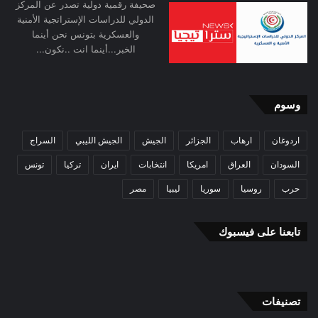
صحيفة رقمية دولية تصدر عن المركز
الدولي للدراسات الإستراتجية الأمنية
والعسكرية بتونس نحن أينما
الخبر...أينما انت ..نكون...
وسوم
اردوغان
ارهاب
الجزائر
الجيش
الجيش الليبي
السراج
السودان
العراق
امريكا
انتخابات
ايران
تركيا
تونس
حرب
روسيا
سوريا
ليبيا
مصر
تابعنا على فيسبوك
تصنيفات