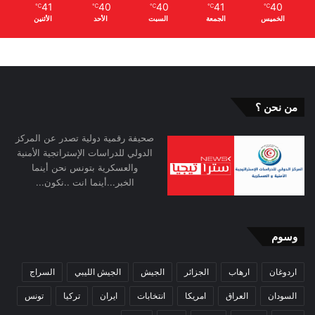
41
40
40
41
40
℃
℃
℃
℃
℃
الخميس
الجمعة
السبت
الأحد
الأثنين
من نحن ؟
صحيفة رقمية دولية تصدر عن المركز
الدولي للدراسات الإستراتجية الأمنية
والعسكرية بتونس نحن أينما
الخبر...أينما انت ..نكون...
وسوم
اردوغان
ارهاب
الجزائر
الجيش
الجيش الليبي
السراج
السودان
العراق
امريكا
انتخابات
ايران
تركيا
تونس