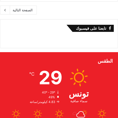
الصفحة التالية
تابعنا على فيسبوك
الطقس
29
℃
تونس
40º - 29º
49%
سماء صافية
4.83 كيلومتر/ساعة