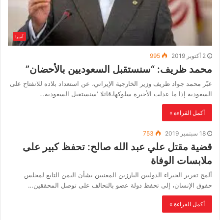
آسيا
2 أكتوبر 2019
995
محمد ظريف: “سنستقبل السعوديين بالأحضان”
عبّر محمد جواد ظريف وزير الخارجية الإيراني، عن استعداد بلاده للانفتاح على
السعودية إذا ما عدلت الأخيرة سلوكها،قائلا ‘سنستقبل السعودية…
أكمل القراءة »
18 سبتمبر 2019
753
قضية مقتل علي عبد الله صالح: تحفظ كبير على
ملابسات الوفاة
ألمح تقرير الخبراء الدوليين البارزين المعنيين بشأن اليمن التابع لمجلس
حقوق الإنسان، إلى تحفظ دولة عضو بالتحالف على توصل المحققين…
أكمل القراءة »