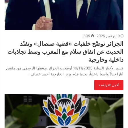
19 نوفمبر 2025
305
الجزائر توضّح خلفيات «قضية صنصال» وتفنّد
الحديث عن اتفاق سلام مع المغرب وسط تجاذبات
داخلية وخارجية
قسم الأخبار الدولية 19/11/2025 أوضحت الجزائر موقفها الرسمي من ملفين
أثارا جدلاً واسعاً داخلياً، بعدما قدّم وزير الخارجية أحمد عطاف…
أكمل القراءة »