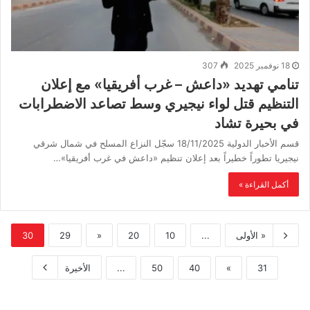
18 نوفمبر 2025
307
تنامي تهديد «داعش – غرب أفريقيا» مع إعلان
التنظيم قتل لواء نيجيري وسط تصاعد الاضطرابات
في بحيرة تشاد
قسم الأخبار الدولية 18/11/2025 سجّل النزاع المسلح في شمال شرقي
نيجيريا تطوراً خطيراً بعد إعلان تنظيم «داعش في غرب أفريقيا»…
أكمل القراءة »
« الأولى
...
10
20
«
29
30
31
»
40
50
...
الأخيرة