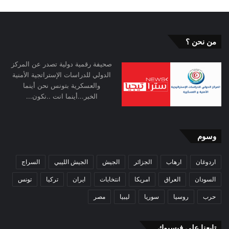
من نحن ؟
صحيفة رقمية دولية تصدر عن المركز
الدولي للدراسات الإستراتجية الأمنية
والعسكرية بتونس نحن أينما
الخبر...أينما انت ..نكون...
وسوم
اردوغان
ارهاب
الجزائر
الجيش
الجيش الليبي
السراج
السودان
العراق
امريكا
انتخابات
ايران
تركيا
تونس
حرب
روسيا
سوريا
ليبيا
مصر
تابعنا على فيسبوك