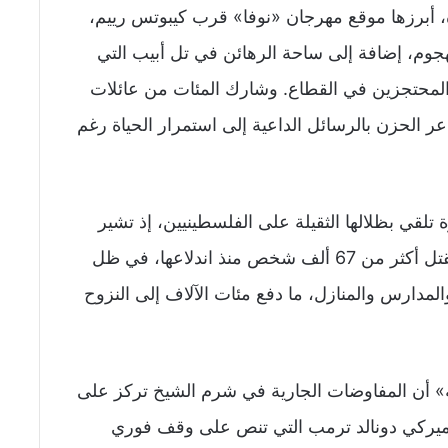
 أبرزها موقع مهرجان «نوفا» قرب كيبوتس رييم،
ياتهم خلال الهجوم، إضافة إلى ساحة الرهائن في تل أبيب التي
المحتجزين في القطاع. وشارك المئات من عائلات
ر الحزن بالرسائل الداعية إلى استمرار الحياة رغم
 تلقي بظلالها الثقيلة على الفلسطينيين، إذ تشير
آخر إحصاءات وزارة الصحة في القطاع إلى مقتل أكثر من 67 ألف شخص منذ اندلاعها، في ظل
لمدارس والمنازل، ما دفع مئات الآلاف إلى النزوح
ية» أن المفاوضات الجارية في شرم الشيخ تركز على
لأميركي دونالد ترمب التي تنص على وقف فوري