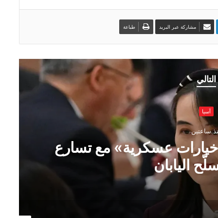
مشاركة عبر البريد
طباعة
التالي
آسيا
ذ ساعتين
ـ«خيارات عسكرية» مع تسارع
لّح اليابان