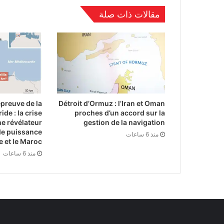
مقالات ذات صلة
épreuve de la
Détroit d’Ormuz : l’Iran et Oman
ide : la crise
proches d’un accord sur la
e révélateur
gestion de la navigation
de puissance
منذ 6 ساعات
e et le Maroc
منذ 6 ساعات