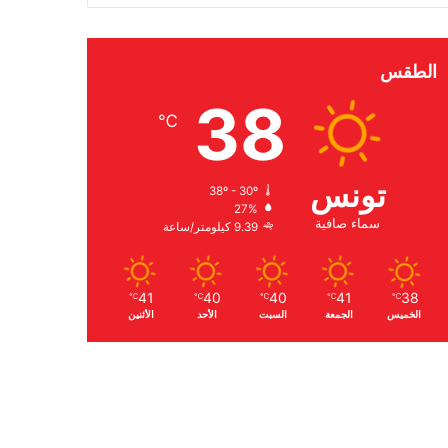
الطقس
38
℃
تونس
38º - 30º
27%
سماء صافية
9.39 كيلومتر/ساعة
41
40
40
41
38
℃
℃
℃
℃
℃
الخميس
الجمعة
السبت
الأحد
الأثنين