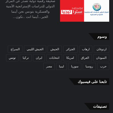
صحيفة رقمية دولية تصدر عن المركز
الدولي للدراسات الإستراتجية الأمنية
والعسكرية بتونس نحن أينما
الخبر...أينما انت ..نكون...
وسوم
اردوغان
ارهاب
الجزائر
الجيش
الجيش الليبي
السراج
السودان
العراق
امريكا
انتخابات
ايران
تركيا
تونس
حرب
روسيا
سوريا
ليبيا
مصر
تابعنا على فيسبوك
تصنيفات