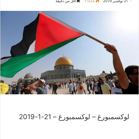
21 نوفمبر 2019
1٬023
أقل من دقيقة
لوكسمبورغ – لوكسمبورغ – 21-1-2019