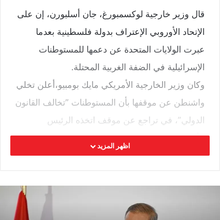
قال وزير خارجية لوكسمبورغ، جان أسلبورن، إن على
الإتحاد الأوروبي الإعتراف بدولة فلسطينية بعدما
عبرت الولايات المتحدة عن دعمها للمستوطنات
الإسرائيلية في الضفة الغربية المحتلة.
وكان وزير الخارجية الأمريكي مايك بومبيو،أعلن تخلي
واشنطن عن موقفها بأن المستوطنات ”تخالف القانون
الدولي”، في تراجع عن موقف اتخذه الرئيس
الأمريكي جيمي كارتر عام 1978.
اظهر المزيد
وذكر أسلبورن أن”الإعتراف بفلسطين دولة هو
اعتراف بحق الشعب الفلسطيني في دولته… ليس
المقصود منه مناهضة إسرائيل”، لكنه إجراء يستهدف
تمهيد الطريق لحل الدولتين.