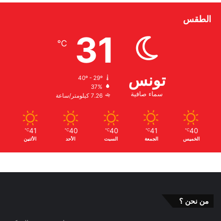
الطقس
31
℃
تونس
40º - 29º
37%
سماء صافية
7.26 كيلومتر/ساعة
41
40
40
41
40
℃
℃
℃
℃
℃
الخميس
الجمعة
السبت
الأحد
الأثنين
من نحن ؟