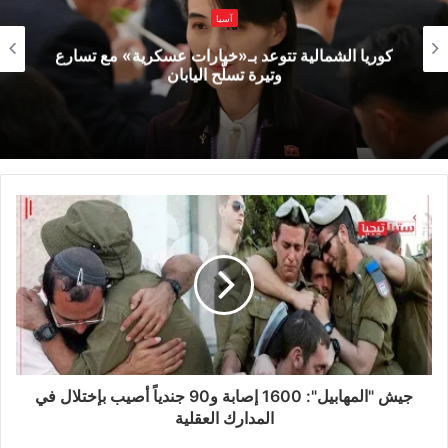
آسيا
عضوية المجموعة من 5 إلى 10.
كوريا الشمالية تتوعد بـ«خيارات عسكرية» مع تسارع
وتيرة تسلّح اليابان
وأشار وانغ إلى أن الصين واثقة تماما في مستقبل
البريكس، وأن آلية تعاون البريكس زادت من التماسك
والتأثير وأصبحت قوة إيجابية ومستقرة من أجل
تحقيق منافع في الشؤون الدولية.
وقال إنه بناء على طلب الدول المعنية، قررت
البريكس توسيع عضويتها، ما يخدم الطموح المشترك
للأسواق الناشئة والدول النامية، ويتبع الاتجاه العالمي
نحو التعددية القطبية.
جيش "المهابيل": 1600 إصابة و90 جندياً أصيب بإختلال في
المدارك العقلية
وقال المتحدث “سنعمل مع شركاء البريكس سعيا إلى