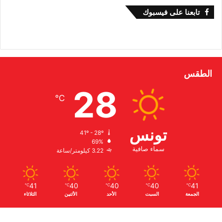
تابعنا على فيسبوك
الطقس
28
℃
تونس
41º - 28º
69%
سماء صافية
3.22 كيلومتر/ساعة
41
40
40
40
41
℃
℃
℃
℃
℃
الجمعة
السبت
الأحد
الأثنين
الثلاثاء