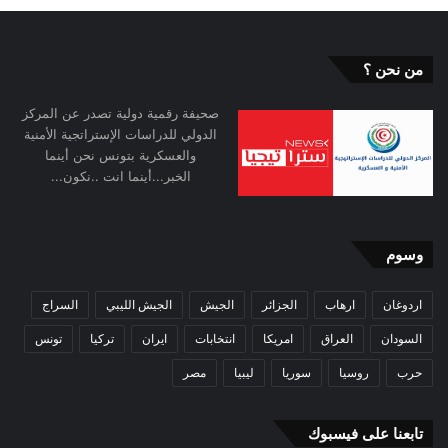
من نحن ؟
صحيفة رقمية دولية تصدر عن المركز
الدولي للدراسات الإستراتجية الأمنية
والعسكرية بتونس نحن أينما
الخبر...أينما انت ..نكون...
وسوم
اردوغان
ارهاب
الجزائر
الجيش
الجيش الليبي
السراج
السودان
العراق
امريكا
انتخابات
ايران
تركيا
تونس
حرب
روسيا
سوريا
ليبيا
مصر
تابعنا على فيسبوك