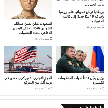
تتعامل إسرائيل بحذر مع التحولات، وسط خلاف
متزايد حول مستقبل الدولة السورية وترتيباتها الأمنية.
بريطانيا توسّع عقوباتها على روسيا
بإضافة 19 بندًا جديدًا إلى قائمة
العقوبات
السعودية تعلن تعيين عبدالله
منذ يوم واحد
الشهري قائدًا للتحالف البحري
الدفاعي متعدد الجنسيات
منذ يوم واحد
بوتين يعيّن قائداً لقوات المنظومات
العجز التجاري الأميركي ينخفض في
المُسيرة
يونيو أقل من المتوقع
منذ يوم واحد
منذ يوم واحد
تابعنا على فيسبوك