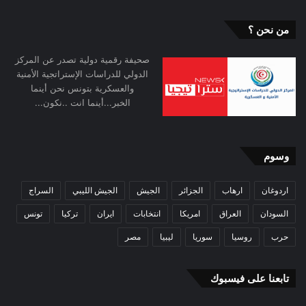
من نحن ؟
صحيفة رقمية دولية تصدر عن المركز
الدولي للدراسات الإستراتجية الأمنية
والعسكرية بتونس نحن أينما
الخبر...أينما انت ..نكون...
وسوم
اردوغان
ارهاب
الجزائر
الجيش
الجيش الليبي
السراج
السودان
العراق
امريكا
انتخابات
ايران
تركيا
تونس
حرب
روسيا
سوريا
ليبيا
مصر
تابعنا على فيسبوك