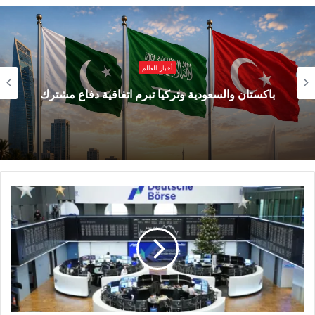
أسابيع، مع بروز مطالب جديدة تعقّد المسار. هذا
التصريح عكس توجهاً متشدداً في إسرائيل، خصوصاً
أخبار العالم
بعد جولة رئيس الوزراء بنيامين نتنياهو في المنطقة
باكستان والسعودية وتركيا تبرم اتفاقية دفاع مشترك
العازلة مع سوريا في 19 نوفمبر، برفقة كبار مسؤولي
الدفاع والأمن، في إشارة إلى أولوية الملف على
الأجندة الإسرائيلية.
في المقابل، كشفت صحيفة «وول ستريت جورنال»
عن تناقض لافت بين واشنطن وتل أبيب حول شكل
الدولة السورية المقبلة، مشيرة إلى أن الإدارة
الأميركية تدفع باتجاه انخراط أكبر مع المؤسسات
العسكرية السورية.