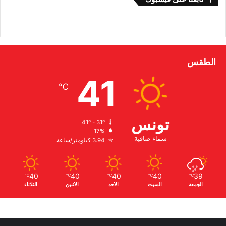
الطقس
41
℃
تونس
41º - 31º
17%
سماء صافية
3.94 كيلومتر/ساعة
40
40
40
40
39
℃
℃
℃
℃
℃
الجمعة
السبت
الأحد
الأثنين
الثلاثاء