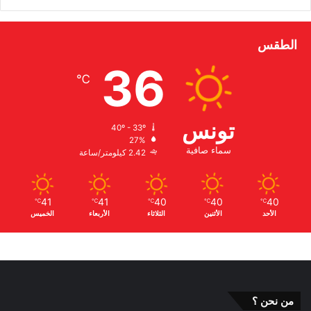
الطقس
36
℃
تونس
40º - 33º
27%
سماء صافية
2.42 كيلومتر/ساعة
41
41
40
40
40
℃
℃
℃
℃
℃
الأحد
الأثنين
الثلاثاء
الأربعاء
الخميس
من نحن ؟