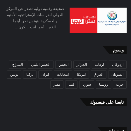
صحيفة رقمية دولية تصدر عن المركز
الدولي للدراسات الإستراتجية الأمنية
والعسكرية بتونس نحن أينما
الخبر...أينما انت ..نكون...
وسوم
اردوغان
ارهاب
الجزائر
الجيش
الجيش الليبي
السراج
السودان
العراق
امريكا
انتخابات
ايران
تركيا
تونس
حرب
روسيا
سوريا
ليبيا
مصر
تابعنا على فيسبوك
تصنيفات