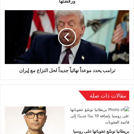
ورفضتها
ووفقًا لرئيس البرلمان الإيراني محمد قاليباف، يجري
العمل على صياغة صيغة جديدة للمضيق.
ترامب يحدد موعداً نهائياً جديداً لحل النزاع مع إيران
مقالات ذات صلة
بريطانيا توسّع عقوباتها على روسيا