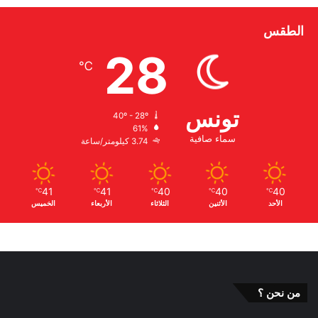
الطقس
28
℃
تونس
40º - 28º
61%
سماء صافية
3.74 كيلومتر/ساعة
41
41
40
40
40
℃
℃
℃
℃
℃
الأحد
الأثنين
الثلاثاء
الأربعاء
الخميس
من نحن ؟