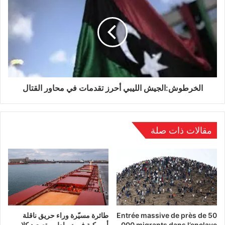
ما سمح لهما بالمرور إلى الدور الثاني من هذه
الإنتخابات.
الوسوم
القروي
انتخابات
تونس
الخرطوش:الجيش الليبي أحرز تقدمات في محاور القتال
مقالات ذات صلة
Entrée massive de près de 50
طائرة مسيّرة وراء حريق ناقلة
000 migrants dans l’enclave
أمريكية في دمياط.. وتصعيد كلامي