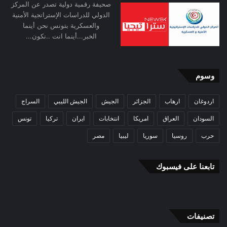
صحيفة رقمية دولية تصدر عن المركز
الدولي للدراسات الإستراتجية الأمنية
والعسكرية بتونس نحن أينما
الخبر...أينما انت ..نكون...
وسوم
اردوغان
ارهاب
الجزائر
الجيش
الجيش الليبي
السراج
السودان
العراق
امريكا
انتخابات
ايران
تركيا
تونس
حرب
روسيا
سوريا
ليبيا
مصر
تابعنا على فيسبوك
تصنيفات