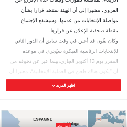
القروي، مشيرا إلى أن الهيئة ستتخذ قرارا بشأن
مواصلة الإنتخابات من عدمها، وسيشفع الإجتماع
بنقطة صحفية للإعلان عن قرارها.
وكان بفّون قد أعلن في وقت سابق أن الدور الثاني
للإنتخابات الرئاسية المبكرة سيُجرى في موعده
المقرر يوم 13 أكتوبر الجاري،بينما عبر عن تخوفه من
أن “يكون هناك طعن في العملية الإنتخابية”، معتبرا أن
الهيئة “أمام معضلة كبيرة” بخصوص وضع المترشح
اظهر المزيد
نبيل القروي.
وفي نفس الإطار أوضح عضو الهيئة، أنيس الجربوعي،
أن “هيئة الإنتخابات وجدت نفسها في وضعية محرجة
للغاية ومزعجة نظرا إلى عدم تمتع المترشحيْن
أخبار العالم