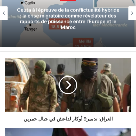
للإنتخابات الرئاسية في دورتها الثانية (قيس سعيّد
Ceuta à l’épreuve de la conflictualité hybride
: la crise migratoire comme révélateur des
ونبيل القروي) بالحظوظ ذاتها ببقاء القروي في
rapports de puissance entre l’Europe et le
Maroc
السجن”.
ويذكر أن القروي تم إيقافه يوم 23 أغسطس
الماضي، وإيداعه السجن المدني بالمُرناقية، في
الضاحية الجنوبية للعاصمة،بـتهمة” غسل وتبييض
الأموال”.
وكانت الإنتخابات الرئاسية في دورها الأزل قد أجريت
يوم 15 سبتمبر الماضي، وأسفر عن حصول المترشح
المستقل قيس سعيّد على المرتبة الأولى بنسبة 18.4
بالمائة، في حين تحصل المترشح نبيل القروي، رئيس
العراق: تدمير9 أوكار لداعش في جبال حمرين
حزب قلب تونس، على المركز الثاني بـ15.58 بالمائة،