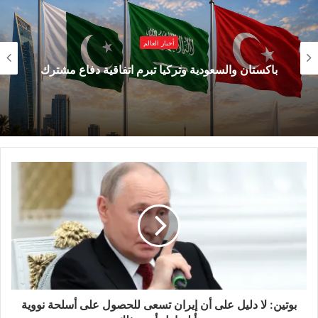
ويمثل هذان الرقمان زيادة بنسبتي 45.8 في المائة
أخبار العالم
و10.6 في المائة على التوالي مقارنة بالدورة السابقة
باكستان والسعودية وتركيا تبرم اتفاقية دفاع مشترك
في عام 2023.
وما يلفت الانتباه في هذه النسخة هو الحضور العربي
البارز، إذ شاركت دول مثل مصر والجزائر والمغرب
وغيرها من الدول العربية الأفريقية بفعالية وحيوية،
مما أضفى بُعدا جديدا على آفاق التعاون الصيني-
العربي، وأسهم في توسيع نطاقه وتعميق انفتاحه،
فاتحا بذلك آفاقا واعدة لمزيد من العمل المشترك في
المستقبل.
بوتين: لا دليل على أن إيران تسعى للحصول على أسلحة نووية