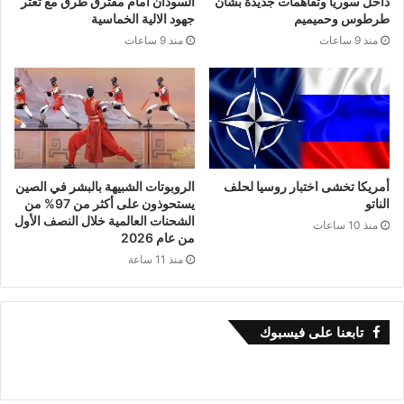
داخل سوريا وتفاهمات جديدة بشان
السودان امام مفترق طرق مع تعثر
لاخر تقرير صادر عن منظمة الامم المتحدة
[2]
طرطوس وحميميم
جهود الالية الخماسية
منذ 9 ساعات
منذ 9 ساعات
مقاربةً شاملة يتداخل فيها واقع المنظومة الجزائية
والسجنية التونسية بالمعطى الثقافي و التربوي
والاجتماعي والسياسي في ضلوضعية هشّة تعيشها
مؤسسات الدولة منذ اكثر من عشر سنوات .
أمريكا تخشى اختبار روسيا لحلف
الروبوتات الشبيهة بالبشر في الصين
الناتو
يستحوذون على أكثر من 97% من
الشحنات العالمية خلال النصف الأول
المجتمع و خطورة التطبيع مع الجريمة
منذ 10 ساعات
من عام 2026
منذ 11 ساعة
يندرج الواقع التونسي اليوم ضمن أسوء مؤشرات
الجريمة حيث تكشف الأرقام والإحصائيات التي
تابعنا على فيسبوك
تنشرها بعض الهياكل والمؤسسات الرسمية عن
تنامي ظاهرة العنف و القتل والتي بدأت في الفترات