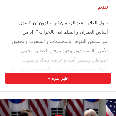
تقديم :
يقول العلامة عبد الرحمان ابن خلدون أن ”العدل
أساس العمران و الظلم اذن بالخراب ”، اذ من
غيرالممكن النهوض بالمجتمعات و الشعوب و تحقيق
الأمن والتنمية دون وجود مرفق قضائي يحمي
المواطن ويضمن أمنه و عرضه وماله و يصوب
أخطاءه ويعيده انسانا سويا في المجتمع حتى وإن زلت
به قدمه إلى الرذيلة في يوم ما وهذا بالاعتماد على
اظهر المزيد
منظومة سجنية دأبها الإصلاح واعادة التأهيل واحترام
كرامة الذوات البشرية .
تعجز المقاربة الأمنية وحدها عن الحدّ من الجريمة في