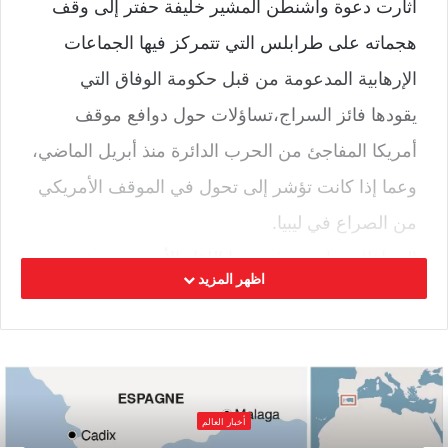
أثارت دعوة واشنطن المشير خليفة حفتر إلى وقف
هجماته على طرابلس التي تتمركز فيها الجماعات
الإرهابية المدعومة من قبل حكومة الوفاق التي
يقودها فائز السراج،تساؤلات حول دوافع موقف
أمريكا المفاجئ من الحرب الدائرة منذ أبريل الماضي،
وعما إذا كانت تؤشر إلى تحول في الموقف الأمريكي
من الصراع في ليبيا.
التساؤلات زاد من غموضها اللقاء الأخير بين حفتر
اظهر المزيد
ووفد أمريكي رفيع المستوى وما سرب عن اللقاء-إن
صح- بأنه تغير من ناحية الموقف الأمريكي خاصة بعد
الدعم الروسي المعلن للجيش الليبي في حربه ضد
الإرهاب والتطرف..
أخبار العالم