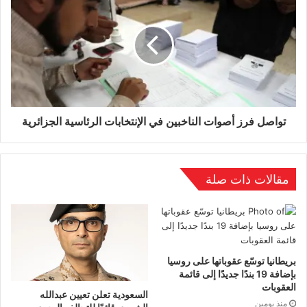
ويترقبها أهلنا في طرابلس بفارغ الصبر منذ أن غزاها
واستوطن فيها الإرهابيون وأصبحت وكرا للمجرمين”.
وشدد حفتر على ضرورة “احترام حرمات البيوت
والممتلكات الخاصة والعامة ومراعاة قواعد الإشتباك
ومبادئ القانون الدولي الإنساني”.
تواصل فرز أصوات الناخبين في الإنتخابات الرئاسية الجزائرية
وفي سياق ذي صلة،قال مصدر في الإدارة الأميركية
إنه لا يستبعد دخول الجيش الوطني إلى العاصمة
مقالات ذات صلة
طرابلس بعد إعلان قائد الجيش المشير خليفة حفتر
انطلاق المعركة الحاسمة.
وأعرب المصدر ،الذي طلب عدم كشف هويته، خلال
تصريح لقناة(الحرة) عن تحفظه عن الإدلاء بموقف
بريطانيا توسّع عقوباتها على روسيا
بإضافة 19 بندًا جديدًا إلى قائمة
البنتاغون إزاء تصريحات حفتر، مضيفا أن الساعات
العقوبات
السعودية تعلن تعيين عبدالله
منذ يومين