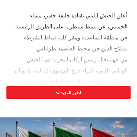
أعلن الجيش الليبي بقيادة خليفة حفتر، مساء
الخميس، عن بسط سيطرته على الطريق الرئيسية
في منطقة الساعدية ومقر كلية ضباط الشرطة
بصلاح الدين في محيط العاصمة طرابلس.
من جهته،قال رئيس أركان البحرية في الجيش
الوطني الليبي، اللواء فرج المهدوي، إن ليبيا واليونان
اتفقتا على سدّ الممر البحري الرابط بين جزيرة
كريت، اليونانية والحدود البحرية الشرقية لليبيا، أمام
اظهر المزيد
السفن التركية، خاصة القادمة إلى غرب ليبيا والمحملة
بالآليات والأسلحة والدواعش.
ووسط توتر مع تركيا التي أعلنت رسميا أنها ستنطلق
في إرسال ناقلاتها الى البحر المتوسط بعد توقيعها