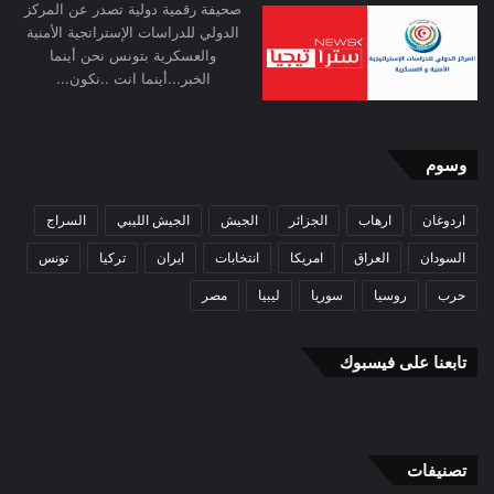
صحيفة رقمية دولية تصدر عن المركز
الدولي للدراسات الإستراتجية الأمنية
والعسكرية بتونس نحن أينما
الخبر...أينما انت ..نكون...
وسوم
اردوغان
ارهاب
الجزائر
الجيش
الجيش الليبي
السراج
السودان
العراق
امريكا
انتخابات
ايران
تركيا
تونس
حرب
روسيا
سوريا
ليبيا
مصر
تابعنا على فيسبوك
تصنيفات