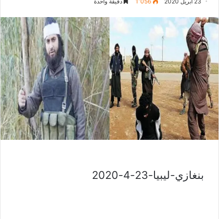
23 أبريل 2020
1٬056
دقيقة واحدة
بنغازي-ليبيا-23-4-2020