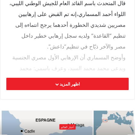
قال المتحدث باسم القائد العام للجيش الوطني الليبي،
اللواء أحمد المسماري،إنه تم القبض على إرهابيين
مصريين شديدي الخطورة أحدهما يرجح انتماءه إلى
تنظيم “القاعدة” ولديه سجل إرهابي خطير داخل
مصر والآخر ذبّاح في تنظيم”داعش”.
وأوضح المسماري أن الإرهابي الأول مصري الجنسية
ويدعى محمد محمد السيد، وعرف باسمي: محمد
السنبختي وأبو خالد منير، وتم القبض عليه من قبل
اظهر المزيد
عناصر الإستخبارات في العاصمة طرابلس وتم ترحيله
بنجاح إلى بنغازي.
وأشار إلى أن هذا الإرهابي هو مساعد هشام
عشماوي، وقد شارك في تفجير كنائس في مصر،
أخبار العالم
مشيرًا إلى أنه لديه شقيقين مسجونين في مصر على