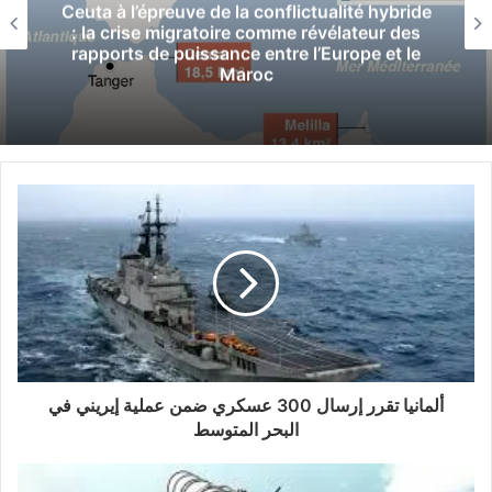
Ceuta à l’épreuve de la conflictualité hybride
: la crise migratoire comme révélateur des
ذمة قضايا إرهاب.
rapports de puissance entre l’Europe et le
أما الإرهابي المصري الآخر فيدعى عبدالمجيد
Maroc
عبدالباري، يتبع تنظيم “داعش” الإرهابي، وقد قام بذبح
العديد من العسكريين في سوريا وغيرها من المناطق
وهو مطلوب لدى عدة أجهزة أمنية دولية.
وأفاد المسماري، بأن الإرهابي عندما اكتشف في
سوريا كان يحمل الجنسية البريطانية، بعد ذلك طلبت
بريطانيا من تركيا مراقبته لكنها قالت إنه اختفى تماما.
ميدانيا،
كشف المسماري خلال مؤتمر صحفي عقده مساء
ألمانيا تقرر إرسال 300 عسكري ضمن عملية إيريني في
أمس الأربعاء،عن سير العمليات قائلا:إن مسرح
البحر المتوسط
العمليات يبدأ من الوشكة إلى الحدود التونسية، ومن