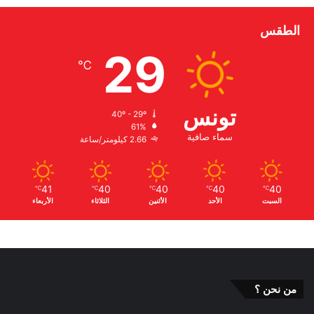
كيلو متر على الساحل الليبي وهي خطوة تهدد أوروبا
الطقس
والضغط عليها بتسريب الإرهابيين إليها.
29
معبرا في ذات الوقت عن استغرابه من المجتمع
℃
الدولي الذي يقف موقف المتفرج بنقل الآلاف
تونس
المرتزقة السوريين إلى ليبيا.
40º - 29º
61%
سماء صافية
2.66 كيلومتر/ساعة
41
40
40
40
40
℃
℃
℃
℃
℃
السبت
الأحد
الأثنين
الثلاثاء
الأربعاء
من نحن ؟