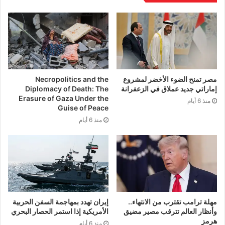
مصر تمنح الضوء الأخضر لمشروع
Necropolitics and the
إماراتي جديد عملاق في الزعفرانة
Diplomacy of Death: The
Erasure of Gaza Under the
منذ 6 أيام
Guise of Peace
منذ 6 أيام
مهلة ترامب تقترب من الانتهاء..
إيران تهدد بمهاجمة السفن الحربية
وأنظار العالم تترقب مصير مضيق
الأمريكية إذا استمر الحصار البحري
هرمز
منذ 6 أيام