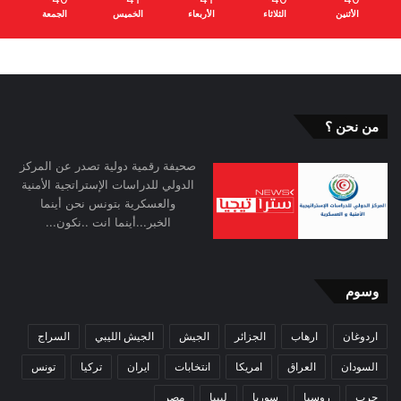
الأثنين
الثلاثاء
الأربعاء
الخميس
الجمعة
من نحن ؟
صحيفة رقمية دولية تصدر عن المركز
الدولي للدراسات الإستراتجية الأمنية
والعسكرية بتونس نحن أينما
الخبر...أينما انت ..نكون...
وسوم
اردوغان
ارهاب
الجزائر
الجيش
الجيش الليبي
السراج
السودان
العراق
امريكا
انتخابات
ايران
تركيا
تونس
حرب
روسيا
سوريا
ليبيا
مصر