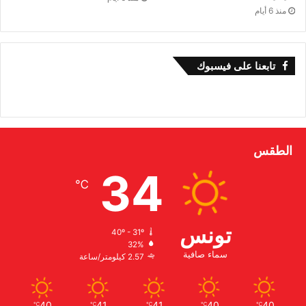
منذ 6 أيام
تابعنا على فيسبوك
الطقس
34
℃
تونس
40º - 31º
32%
سماء صافية
2.57 كيلومتر/ساعة
40
41
41
40
40
℃
℃
℃
℃
℃