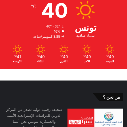
40
℃
تونس
40º - 32º
16%
سماء صافية
3.85 كيلومتر/ساعة
41
40
40
40
40
℃
℃
℃
℃
℃
السبت
الأحد
الأثنين
الثلاثاء
الأربعاء
من نحن ؟
صحيفة رقمية دولية تصدر عن المركز
الدولي للدراسات الإستراتجية الأمنية
والعسكرية بتونس نحن أينما