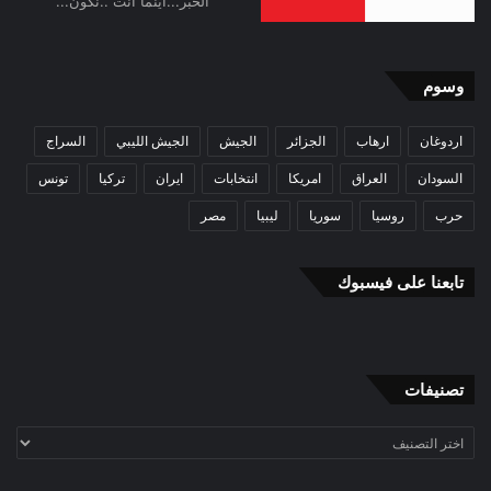
الخبر...أينما انت ..نكون...
وسوم
اردوغان
ارهاب
الجزائر
الجيش
الجيش الليبي
السراج
السودان
العراق
امريكا
انتخابات
ايران
تركيا
تونس
حرب
روسيا
سوريا
ليبيا
مصر
تابعنا على فيسبوك
تصنيفات
تصنيفات