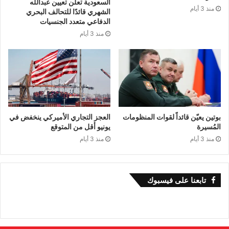
مسارات تلك الأنهار .
السعودية تعلن تعيين عبدالله
منذ 3 أيام
الشهري قائدًا للتحالف البحري
الدفاعي متعدد الجنسيات
منذ 3 أيام
تصدت القوانين و المواثيق
الدولية لهذه الظاهرة من
بوتين يعيّن قائداً لقوات المنظومات
العجز التجاري الأميركي ينخفض في
خلال تنظيم استغلال
المُسيرة
يونيو أقل من المتوقع
منذ 3 أيام
منذ 3 أيام
منصف لمنابع المياه و تم
تابعنا على فيسبوك
إقرار مبادئ قانونية عامة