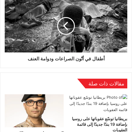
الممارسات تتخذ شكلا
مغايرا من خلال بناء
السدود الكبرى على منابع
أطفال في أتّون الصراعات ودوامة العنف
المياه ما ينتج في غالبية
مقالات ذات صلة
الأحيان احتباس المياه على
باقي الدول الواقعة على
بريطانيا توسّع عقوباتها على روسيا
بإضافة 19 بندًا جديدًا إلى قائمة
العقوبات