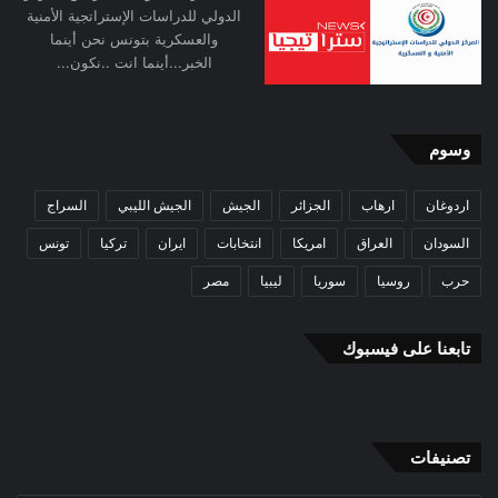
يبقى غير السبل
الدولي للدراسات الإستراتجية الأمنية
والعسكرية بتونس نحن أينما
الخبر...أينما انت ..نكون...
الدبلوماسية و المفاوضات
وسوم
السياسية التي أصبحت
اردوغان
ارهاب
الجزائر
الجيش
الجيش الليبي
السراج
تعرف بدبلوماسية المياه.
السودان
العراق
امريكا
انتخابات
ايران
تركيا
تونس
حرب
روسيا
سوريا
ليبيا
مصر
كما كشفت محكمة العدل
تابعنا على فيسبوك
الدولية أن 263 حوض
تصنيفات
مائي في العالم متنازع