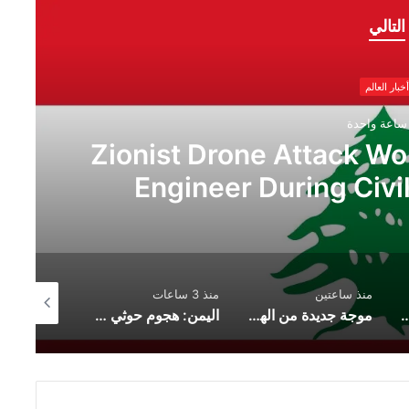
التالي
أخبار العالم
ساعة واحدة
Zionist Drone Attack W
Engineer During Civil
منذ ساعتين
منذ 3 ساعات
منذ 22 ساعة
Le nouvel accord de partenariat touristique entre l’Espagne et la Tunisie : un catalyseur de la coopération éco
موجة جديدة من الهجمات الأوكرانية تضرب العمق الروسي.. حريق ضخم في يكاترينبورغ وإسقاط مئات المسيّرات
اليمن: هجوم حوثي بالصواريخ والمسيّرات على مواقع عسكرية شمال مأرب وسط تصاعد التوتر الإقليمي