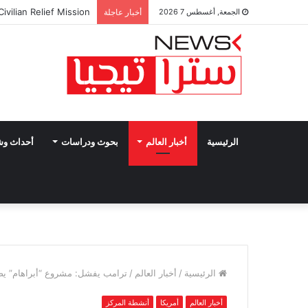
vilian Relief Mission
الجمعة, أغسطس 7 2026
أخبار عاجلة
الرئيسية
أخبار العالم
بحوث ودراسات
أحداث و
الرئيسية
/
أخبار العالم
/
ترامب يفشل: مشروع “أبراهام” ي
أخبار العالم
أمريكا
أنشطة المركز