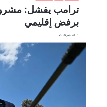
ترامب يفشل: مشروع
برفض إقليمي
31 مايو 2026