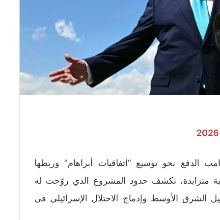
مب الدفع نحو توسيع “اتفاقيات أبراهام” وربطها
ية متزايدة، تكشف حدود المشروع الذي روّجت له
ل الشرق الأوسط وإدماج الاحتلال الإسرائيلي في