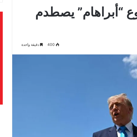
 “أبراهام” يصطدم
400
دقيقة واحدة