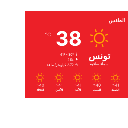
الطقس
38
℃
تونس
41º - 30º
21%
سماء صافية
2.72 كيلومتر/ساعة
40
41
41
40
41
℃
℃
℃
℃
℃
الجمعة
السبت
الأحد
الأثنين
الثلاثاء