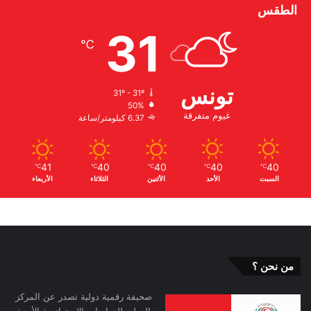
الطقس
31
℃
تونس
31º - 31º
50%
غيوم متفرقة
6.37 كيلومتر/ساعة
41
40
40
40
40
℃
℃
℃
℃
℃
السبت
الأحد
الأثنين
الثلاثاء
الأربعاء
من نحن ؟
صحيفة رقمية دولية تصدر عن المركز