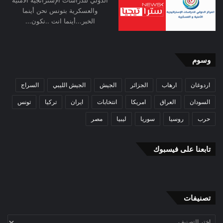
الدولي للدراسات الإستراتجية الأمنية
والعسكرية بتونس نحن أينما
الخبر...أينما انت ..نكون...
وسوم
اردوغان
ارهاب
الجزائر
الجيش
الجيش الليبي
السراج
السودان
العراق
امريكا
انتخابات
ايران
تركيا
تونس
حرب
روسيا
سوريا
ليبيا
مصر
تابعنا على فيسبوك
تصنيفات
تصنيفات