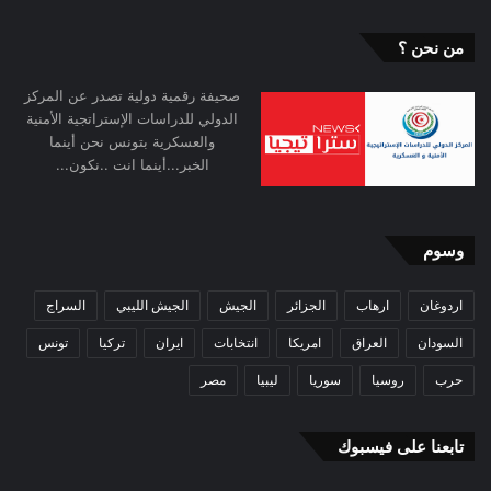
من نحن ؟
صحيفة رقمية دولية تصدر عن المركز
الدولي للدراسات الإستراتجية الأمنية
والعسكرية بتونس نحن أينما
الخبر...أينما انت ..نكون...
وسوم
اردوغان
ارهاب
الجزائر
الجيش
الجيش الليبي
السراج
السودان
العراق
امريكا
انتخابات
ايران
تركيا
تونس
حرب
روسيا
سوريا
ليبيا
مصر
تابعنا على فيسبوك