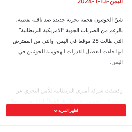
اليمن-13-1-2024
شنّ الحوثيون هجمة بحرية جديدة ضد ناقلة نفطية،
بالرغم من الضربات الجوية “الامريكية البريطانية”
التي طالت 28 موقعا في اليمن، والتي من المفترض
انها جاءت لتعطيل القدرات الهجومية للحوثيين في
اليمن.
وكشفت شركة أمبري البريطانية للأمن البحري عن
استهداف الحوثيين عن طريق الخطأ ناقلة تحمل نفطا
اظهر المزيد
روسيا في هجوم صاروخي يوم الجمعة قبالة سواحل
اليمن، فيما قالت منظمة عمليات التجارة البحرية