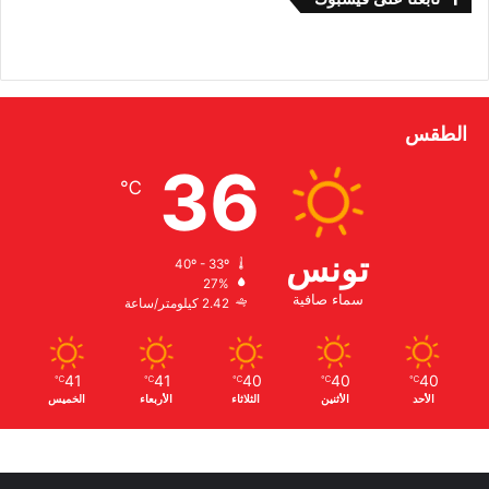
الطقس
36
℃
تونس
40º - 33º
27%
سماء صافية
2.42 كيلومتر/ساعة
41
41
40
40
40
℃
℃
℃
℃
℃
الأحد
الأثنين
الثلاثاء
الأربعاء
الخميس