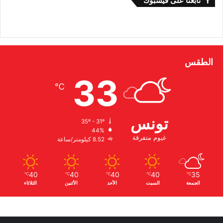
تابعنا على فيسبوك
الطقس
33
℃
تونس
35º - 31º
44%
غيوم متفرقة
8.52 كيلومتر/ساعة
40
40
40
40
35
℃
℃
℃
℃
℃
الجمعة
السبت
الأحد
الأثنين
الثلاثاء