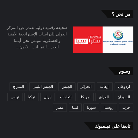
من نحن ؟
صحيفة رقمية دولية تصدر عن المركز
الدولي للدراسات الإستراتجية الأمنية
والعسكرية بتونس نحن أينما
الخبر...أينما انت ..نكون...
وسوم
اردوغان
ارهاب
الجزائر
الجيش
الجيش الليبي
السراج
السودان
العراق
امريكا
انتخابات
ايران
تركيا
تونس
حرب
روسيا
سوريا
ليبيا
مصر
تابعنا على فيسبوك