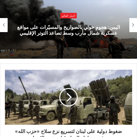
وقد تتغير بسرعة”، داعياً المواطنين الأميركيين إلى
أخبار العالم
البقاء في حالة تأهب، والتعرف على مواقع الملاجئ
اليمن: هجوم حوثي بالصواريخ والمسيّرات على مواقع
القريبة تحسباً لأي هجوم صاروخي أو بطائرات
عسكرية شمال مأرب وسط تصاعد التوتر الإقليمي
مسيّرة، وهي تهديدات تتكرر غالباً دون إنذار مسبق.
وتأتي هذه التحذيرات بعد يوم من إعلان واشنطن نيتها
تقليص عدد موظفيها في السفارة الأميركية ببغداد، إثر
تهديدات إيرانية باستهداف القواعد الأميركية في
المنطقة إذا اندلع صراع مع إسرائيل. وتزامنت
الخطوة الأميركية مع تقارير إعلامية تحدثت عن
استعدادات إسرائيلية محتملة لشن هجوم على إيران،
على خلفية تقرير أصدرته “الوكالة الدولية للطاقة
ضغوط دولية على لبنان لتسريع نزع سلاح «حزب الله»