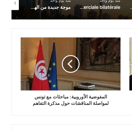
منذ يوم واحد
منذ يوم واحد
منذ يوم واحد
Zionist Drone Attack Wounds Lebanese 
Le nouvel accord de partenariat touristique entre l’Espagne et la Tunisie : un catalyseur de la coopération économique et de l’intégration commerciale bilatérale
موجة جديدة من الهجمات الأوكرانية تضرب العمق الروسي.. حريق ضخم في يكاترينبورغ وإسقاط مئات المسيّرات
المفوضية الأوروبية: مباحثات مع تونس
لمواصلة المناقشات حول مذكرة التفاهم