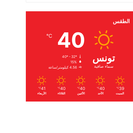
الطقس
40
℃
تونس
40º - 32º
15%
سماء صافية
4.56 كيلومتر/ساعة
41
40
40
40
39
℃
℃
℃
℃
℃
السبت
الأحد
الأثنين
الثلاثاء
الأربعاء