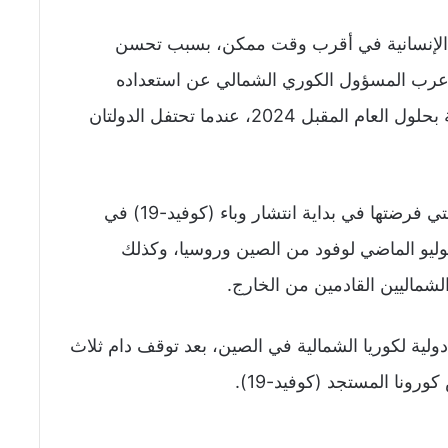
ت الإنسانية في أقرب وقت ممكن، بسبب تحسن
) حول العالم، فيما أعرب المسؤول الكوري الشمالي عن استعداده
للوصول إلى آفاق جديدة في التبادلات السياحية بحلول العام المقبل 2024، عندما تحتفل الدولتان
وتخفف كوريا الشمالية ببطء القيود الحدودية التي فرضتها في بداية انتشار وباء (كوفيد-19) في
في شهر يوليو الماضي لوفود من الصين وروسيا، وكذلك
لشماليين القادمين من الخارج.
ية لكوريا الشمالية في الصين، بعد توقف دام ثلاث
نا المستجد (كوفيد-19).