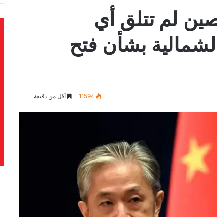
صين لم تتلق أي
لشمالية بشأن فتح
1٬594
أقل من دقيقة