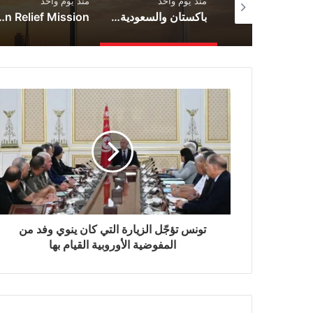
 يوم واحد
منذ يوم واحد
منذ يوم واحد
دي لا إسبرييلا يؤدي اليمين الدستورية رئيسًا في مدينة كالي
باكستان والسعودية وتركيا تبرم اتفاقية دفاع مشترك
Army Engineer During Civilian Relief Mission
تونس تؤجّل الزيارة التي كان ينوي وفد من
المفوضية الأوروبية القيام بها