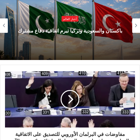
في مصير الشعوب والدول.
أخبار العالم
فالعالم اليوم لا يُدار فقط بالقوة العسكرية، بل بمن
باكستان والسعودية وتركيا تبرم اتفاقية دفاع مشترك
يمتلك الاقتصاد الأقوى، والطاقة، والتكنولوجيا،
والأسواق، والقدرة على التحكم في حركة المال
والتجارة الدولية.
وعبر التاريخ، أثبتت الأحداث أن كثيرًا من الحروب
والصراعات والاحتلالات لم تكن بعيدة عن المصالح
الاقتصادية، والسعي للسيطرة على الثروات الطبيعية،
وطرق التجارة، ومصادر الطاقة، والأسواق العالمية.
الاقتصاد وبناء الدول
مفاوضات في البرلمان الأوروبي للتصديق على الاتفاقية