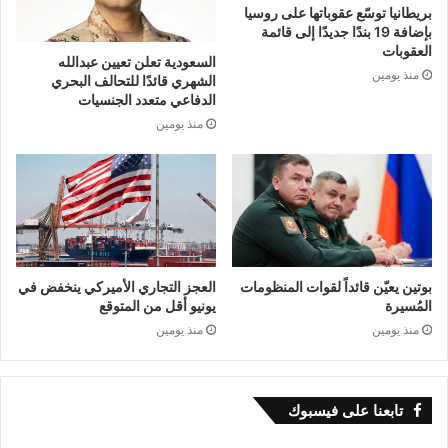
بريطانيا توسّع عقوباتها على روسيا
منافسة، عبر التصنيع والتجارة والتكنولوجيا وبناء شبكة
بإضافة 19 بندًا جديدًا إلى قائمة
العقوبات
السعودية تعلن تعيين عبدالله
علاقات اقتصادية واسعة.
منذ يومين
الشهري قائدًا للتحالف البحري
الدفاعي متعدد الجنسيات
منذ يومين
كما برزت الهند كقوة صاعدة، إلى جانب دول أخرى
مثل البرازيل وتركيا، مما يعكس اتساع دائرة القوى
الاقتصادية المؤثرة عالميًا.
الاستعمار ونهب الثروات
بوتين يعيّن قائداً لقوات المنظومات
العجز التجاري الأميركي ينخفض في
المُسيرة
يونيو أقل من المتوقع
شهدت إفريقيا وآسيا وأمريكا اللاتينية مراحل طويلة
منذ يومين
منذ يومين
من الاستعمار، لم يكن هدفه الأساسي “التوسع
السياسي” فقط، بل السيطرة على الثروات والأسواق
تابعنا على فيسبوك
والموارد الطبيعية.