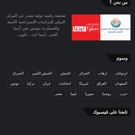
الاقتصادي ما يزال قائمًا عبر الديون، والشركات
من نحن ؟
متعددة الجنسيات، والسيطرة على الأسواق والموارد.
صحيفة رقمية دولية تصدر عن المركز
الدولي للدراسات الإستراتجية الأمنية
والعسكرية بتونس نحن أينما
وأصبحت بعض الدول الفقيرة مرتبطة بسياسات مالية
الخبر...أينما انت ..نكون...
واقتصادية تحد من استقلال قرارها، عبر أدوات تمويل
دولية وشروط اقتصادية صارمة، أبرزها مؤسسات
وسوم
مثل صندوق النقد الدولي والبنك الدولي.
اردوغان
ارهاب
الجزائر
الجيش
الجيش الليبي
السراج
الاقتصاد والهجرة والإرهاب
السودان
العراق
امريكا
انتخابات
ايران
تركيا
تونس
حرب
روسيا
سوريا
ليبيا
مصر
لا يمكن فصل الأزمات الأمنية عن الأوضاع الاقتصادية.
تابعنا على فيسبوك
فالفقر والبطالة وضعف التنمية تُعد من أهم أسباب
الهجرة غير النظامية، وانتشار التطرف والجريمة.