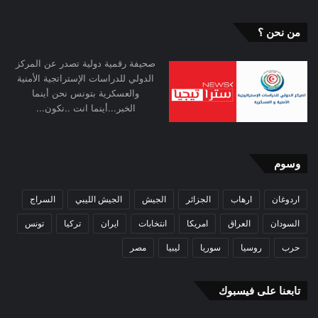
من نحن ؟
صحيفة رقمية دولية تصدر عن المركز
الدولي للدراسات الإستراتجية الأمنية
والعسكرية بتونس نحن أينما
الخبر...أينما انت ..نكون...
وسوم
اردوغان
ارهاب
الجزائر
الجيش
الجيش الليبي
السراج
السودان
العراق
امريكا
انتخابات
ايران
تركيا
تونس
حرب
روسيا
سوريا
ليبيا
مصر
تابعنا على فيسبوك