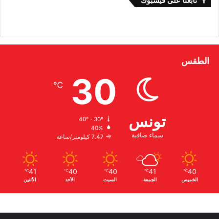
تابعنا على فيسبوك
الطقس
30
℃
تونس
40º - 30º
40%
سماء صافية
7.47 كيلومتر/ساعة
41
40
40
41
40
℃
℃
℃
℃
℃
الخميس
الجمعة
السبت
الأحد
الأثنين