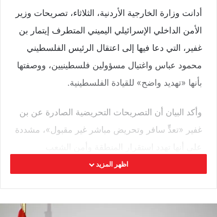
أدانت وزارة الخارجية الأردنية، الثلاثاء، تصريحات وزير
الأمن الداخلي الإسرائيلي اليميني المتطرف إيتمار بن
غفير، التي دعا فيها إلى اعتقال الرئيس الفلسطيني
محمود عباس واغتيال مسؤولين فلسطينيين، ووصفتها
بأنها «تهديد واضح» للقيادة الفلسطينية.
وأكد البيان أن التصريحات التحريضية الصادرة عن بن
غفير «تعدٍّ سافر وتحريض مباشر غير مقبول»، مشددة
على أنها تهدد استقرار المنطقة وأمن الشعب
الفلسطيني. وقالت الوزارة إن الإجراءات التصعيدية
اظهر المزيد
في الضفة الغربية، بما في ذلك التضييق المستمر على
الفلسطينيين ومحاصرة الاقتصاد المحلي، «تنبئ بمزيد
من تفجّر الأوضاع».