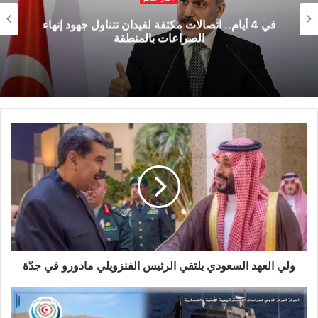
الحالي للاتحاد الإفريقي عثمان غزالي، ونظراؤه
في 4 أيام.. اتصالات مكثفة لفيدان تتناول جهود إنهاء
الجنوب إفريقي سيريل رامافوزا، والسنغالي ماكي
الصراعات بالمنطقة
سال، والأوغندي يوري موسيفيني، والزامبي هاكايندي
هيتشيليما.
وأكد القادة أن “لإفريقيا مصلحة أكيدة في العمل على
إنهاء هذا النزاع بالنظر لآثاره السلبية الهائلة على دولها
والعالم في قطاعات منها أمن الغذاء والطاقة
والتمويل الدولي”، وفق البيان المصري.
من جانبه، أعرب السيسي، خلال الاجتماع عن “تطلع
مصر إلى أن تسهم المبادرة الإفريقية في تسوية
ولي العهد السعودي يلتقي الرئيس الفنزويلي مادورو في جدّة
النزاع الروسي الأوكراني، في ضوء ما يربط دول
القارة الإفريقية من علاقات ممتدة مع الدولتين”.