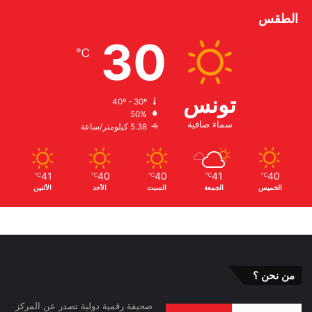
الطقس
30
℃
تونس
40º - 30º
50%
سماء صافية
5.38 كيلومتر/ساعة
41
40
40
41
40
℃
℃
℃
℃
℃
الخميس
الجمعة
السبت
الأحد
الأثنين
من نحن ؟
صحيفة رقمية دولية تصدر عن المركز