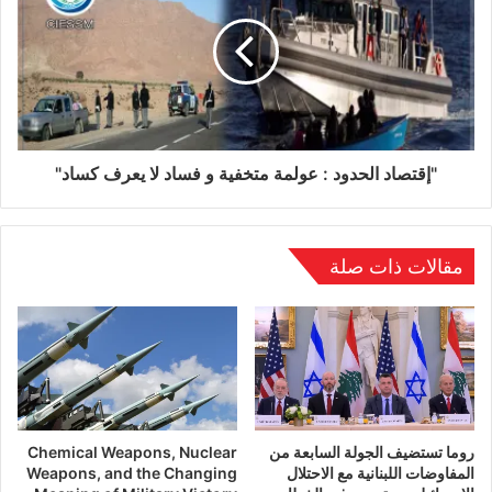
وشهد الاجتماع “التوافق على استمرار العمل المكثف
على دفع المبادرة الإفريقية من خلال بلورة الآليات
اللازمة لتشجيع الجانبين الروسي والأوكراني على
الانخراط فيها بشكل إيجابي خلال الفترة المقبلة”.
"إقتصاد الحدود : عولمة متخفية و فساد لا يعرف كساد"
مقالات ذات صلة
روما تستضيف الجولة السابعة من
Chemical Weapons, Nuclear
المفاوضات اللبنانية مع الاحتلال
Weapons, and the Changing