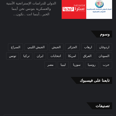
الدولي للدراسات الإستراتجية الأمنية
والعسكرية بتونس نحن أينما
الخبر...أينما انت ..نكون...
وسوم
اردوغان
ارهاب
الجزائر
الجيش
الجيش الليبي
السراج
السودان
العراق
امريكا
انتخابات
ايران
تركيا
تونس
حرب
روسيا
سوريا
ليبيا
مصر
تابعنا على فيسبوك
تصنيفات