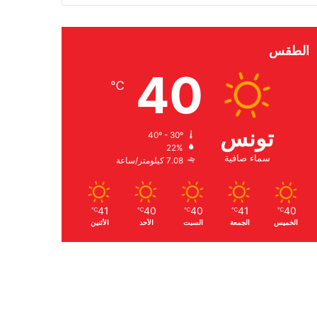
الطقس
40
℃
تونس
40º - 30º
22%
سماء صافية
7.08 كيلومتر/ساعة
41
40
40
41
40
℃
℃
℃
℃
℃
الخميس
الجمعة
السبت
الأحد
الأثنين