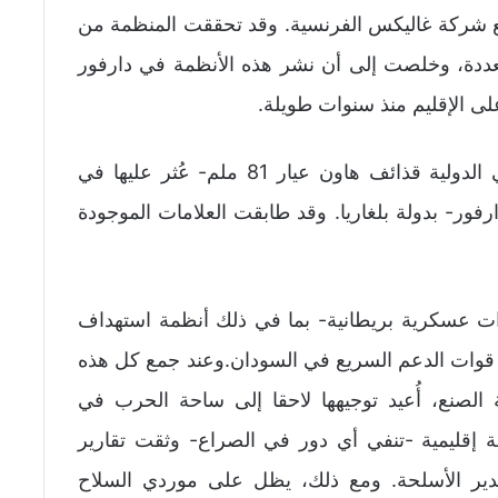
ع شركة غاليكس الفرنسية. وقد تحققت المنظمة من
عددة، وخلصت إلى أن نشر هذه الأنظمة في دارفور
ى الإقليم منذ سنوات طويلة.
وفي أبريل، ربط تحقيق أجرته وكالة التقصي الدولية قذائف هاون عيار 81 ملم- عُثر عليها في
فور- بدولة بلغاريا. وقد طابقت العلامات الموجودة
ات عسكرية بريطانية- بما في ذلك أنظمة استهداف
وات الدعم السريع في السودان.وعند جمع كل هذه
الصنع، أُعيد توجيهها لاحقا إلى ساحة الحرب في
 إقليمية -تنفي أي دور في الصراع- وثقت تقارير
دير الأسلحة. ومع ذلك، يظل على موردي السلاح