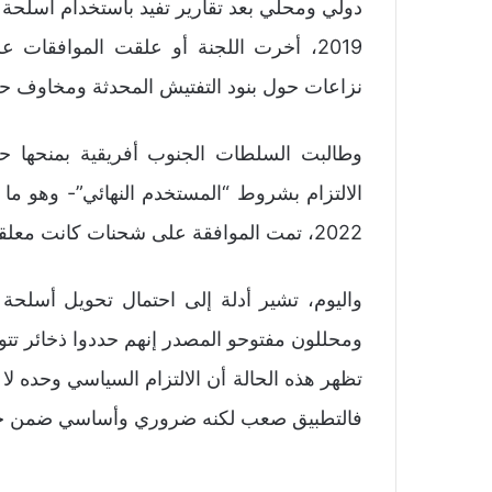
دولي ومحلي بعد تقارير تفيد باستخدام أسلحة 
2019، أخرت اللجنة أو علقت الموافقات
نزاعات حول بنود التفتيش المحدثة ومخاوف حق
وطالبت السلطات الجنوب أفريقية بمنحها 
الالتزام بشروط “المستخدم النهائي”- وهو ما
2022، تمت الموافقة على شحنات كانت معلقة سابقا بعد إعادة التفاوض على شروطها.
واليوم، تشير أدلة إلى احتمال تحويل أسلحة
ومحللون مفتوحو المصدر إنهم حددوا ذخائر تتو
تظهر هذه الحالة أن الالتزام السياسي وحده ل
فالتطبيق صعب لكنه ضروري وأساسي ضمن جهود