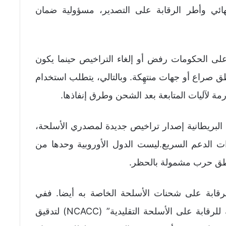
لنهائي وأطر الرقابة على التصدير، مسؤولية ضمان
 على الحكومات رفض أو إلغاء التراخيص حينما يكون
صراع أو جهات منتهِكة. وبالتالي، يتطلب استخدام
مة لآليات المتابعة بعد الشحن وطرق إنفاذها.
البريطانية إصدار تراخيص جديدة لمصدري الأسلحة،
 الدعم السريع.ليست الدول الأوروبية وحدها من
طق حرب مشمولة بالحظر.
رقابة على شحنات الأسلحة الخاصة به أيضا. ففي
منتصف العقد 2010، خضعت “اللجنة الوطنية للرقابة على الأسلحة التقليدية” (NCACC) لتدقيق