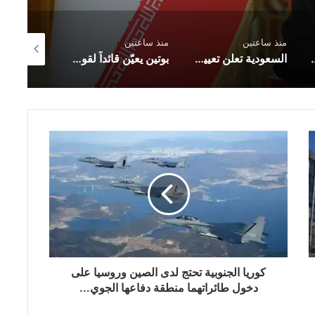
منذ ساعتين
منذ 3 ساعات
منذ 3 ساعا
السعودية تعلن تعيين عبدالله الشهري قائدًا للتحالف البحري الدفاعي متعدد الجنسيات
بوتين يعيّن قائداً لقوات المنظومات المُسيرة
العجز التجاري الأميركي ينخفض في يونيو أقل من المتوقع
‎كوريا الجنوبية تحتج لدى الصين وروسيا على
دخول طائراتهما منطقة دفاعها الجوي...