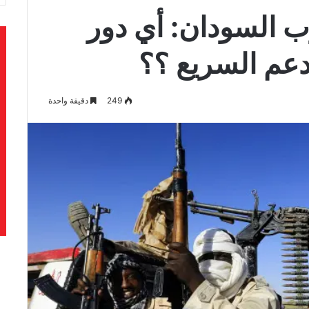
 السودان: أي دور
لدعم السريع ؟؟
249
دقيقة واحدة