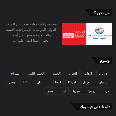
من نحن ؟
صحيفة رقمية دولية تصدر عن المركز
الدولي للدراسات الإستراتجية الأمنية
والعسكرية بتونس نحن أينما
الخبر...أينما انت ..نكون...
وسوم
اردوغان
ارهاب
الجزائر
الجيش
الجيش الليبي
السراج
السودان
العراق
امريكا
انتخابات
ايران
تركيا
تونس
حرب
روسيا
سوريا
ليبيا
مصر
تابعنا على فيسبوك