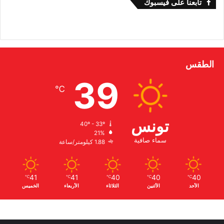
تابعنا على فيسبوك
الطقس
39
℃
تونس
40º - 33º
21%
سماء صافية
1.88 كيلومتر/ساعة
41
41
40
40
40
℃
℃
℃
℃
℃
الأحد
الأثنين
الثلاثاء
الأربعاء
الخميس