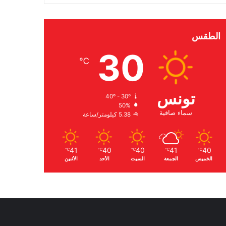
الطقس
30
℃
تونس
40º - 30º
50%
سماء صافية
5.38 كيلومتر/ساعة
41
40
40
41
40
℃
℃
℃
℃
℃
الخميس
الجمعة
السبت
الأحد
الأثنين