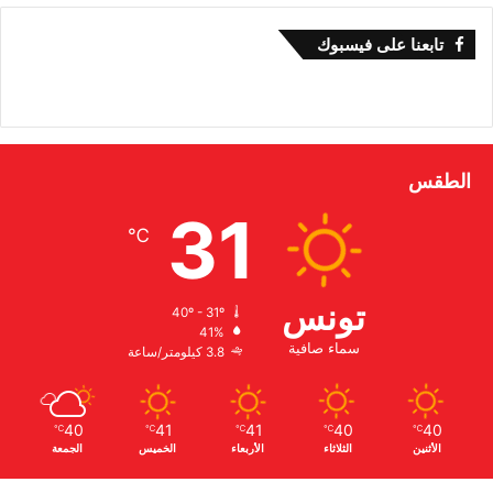
تابعنا على فيسبوك
الطقس
31
℃
تونس
40º - 31º
41%
سماء صافية
3.8 كيلومتر/ساعة
40
41
41
40
40
℃
℃
℃
℃
℃
الأثنين
الثلاثاء
الأربعاء
الخميس
الجمعة