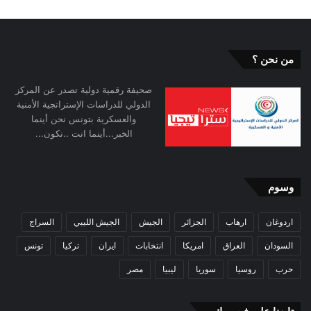
من نحن ؟
صحيفة رقمية دولية تصدر عن المركز
الدولي للدراسات الإستراتجية الأمنية
والعسكرية بتونس نحن أينما
الخبر...أينما انت ..نكون...
وسوم
اردوغان
ارهاب
الجزائر
الجيش
الجيش الليبي
السراج
السودان
العراق
امريكا
انتخابات
ايران
تركيا
تونس
حرب
روسيا
سوريا
ليبيا
مصر