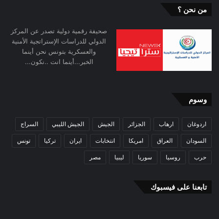
من نحن ؟
صحيفة رقمية دولية تصدر عن المركز
الدولي للدراسات الإستراتجية الأمنية
والعسكرية بتونس نحن أينما
الخبر...أينما انت ..نكون...
وسوم
اردوغان
ارهاب
الجزائر
الجيش
الجيش الليبي
السراج
السودان
العراق
امريكا
انتخابات
ايران
تركيا
تونس
حرب
روسيا
سوريا
ليبيا
مصر
تابعنا على فيسبوك