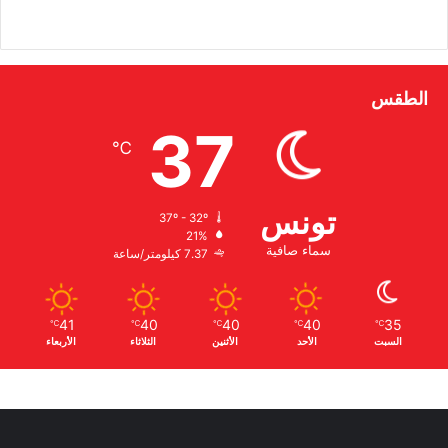
الطقس
37
℃
تونس
37º - 32º
21%
سماء صافية
7.37 كيلومتر/ساعة
41
40
40
40
35
℃
℃
℃
℃
℃
السبت
الأحد
الأثنين
الثلاثاء
الأربعاء