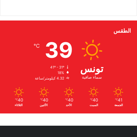
الطقس
39
℃
تونس
41º - 31º
18%
سماء صافية
4.32 كيلومتر/ساعة
40
40
40
40
41
℃
℃
℃
℃
℃
الجمعة
السبت
الأحد
الأثنين
الثلاثاء