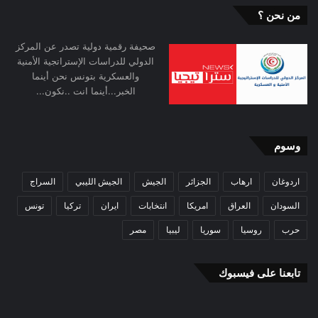
من نحن ؟
صحيفة رقمية دولية تصدر عن المركز
الدولي للدراسات الإستراتجية الأمنية
والعسكرية بتونس نحن أينما
الخبر...أينما انت ..نكون...
وسوم
اردوغان
ارهاب
الجزائر
الجيش
الجيش الليبي
السراج
السودان
العراق
امريكا
انتخابات
ايران
تركيا
تونس
حرب
روسيا
سوريا
ليبيا
مصر
تابعنا على فيسبوك