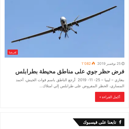
إفريقيا
25 نوفمبر 2019
1٬082
فرض حظر جوي على مناطق محيطة بطرابلس
بنغازي – ليبيا – 25- 11- 2019 أرجع الناطق باسم قوات الجيش، أحمد
المساري، الحظر المفروض على طرابلس إلي امتلاك…
أكمل القراءة »
تابعنا على فيسبوك