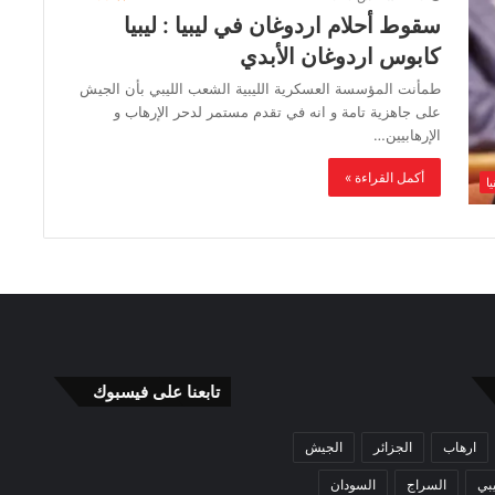
سقوط أحلام اردوغان في ليبيا : ليبيا
كابوس اردوغان الأبدي
طمأنت المؤسسة العسكرية الليبية الشعب الليبي بأن الجيش
على جاهزية تامة و انه في تقدم مستمر لدحر الإرهاب و
الإرهابيين…
أكمل القراءة »
ا
تابعنا على فيسبوك
ارهاب
الجزائر
الجيش
بي
السراج
السودان