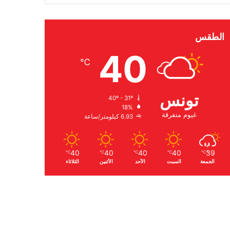
الطقس
40
℃
تونس
40º - 31º
18%
غيوم متفرقة
6.93 كيلومتر/ساعة
40
40
40
40
39
℃
℃
℃
℃
℃
الجمعة
السبت
الأحد
الأثنين
الثلاثاء