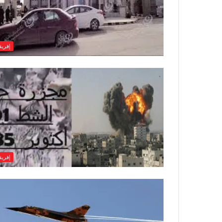
إفريقي
إفريقي