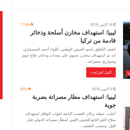
19 أكتوبر 2019
1٬158
ليبيا: استهداف مخازن أسلحة وذخائر
قادمة من تركيا
كشف الناطق باسم الجيش الوطني، اللواء أحمد المسماري،
انه تم استهداف مخازن تحتوي على معدات وذخائر دفاع جوي
وصواريخ بمصراتة…
أكمل القراءة »
ا
5 أكتوبر 2019
808
ليبيا: استهداف مطار مصراتة بضربة
جوية
أعلنت عملية بركان الغضب التابعة لقوات الوفاق استهداف
سلاح الجو التابع للجيش الليبي لمطار مصراتة الدولي قبل
قليل. وتسبب القصف…