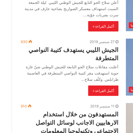
أعلن سلاح الجو التابع للجيش الوطني الليبي ليلة الجمعة
السبت استهداف معسكر الصواريخ بضاحية جارف في مدينة
سرت بضربات جوّية.…
ا
أكمل القراءة »
27 سبتمبر 2019
930
الجيش الليبي يستهدف كتيبة النواصي
المتطرفة
أعلنت مقاتلات سلاح الجو التابعة للجيش الوطني شنّ غارة
جوية استهدفت مقر كتيبة النواصي المتطرفة في العاصمة
طرابلس. وكثّف سلاح…
ا
أكمل القراءة »
11 سبتمبر 2019
910
المستهدفون من خلال استخدام
الارهابيين الاجانب لوسائل التواصل
الاجتماعى وتكنولوجيا المعلومات