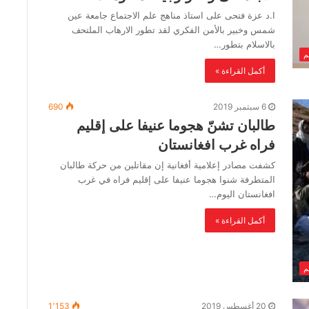
ا.د عزة فتحى على استاذ مناهج علم الاجتماع جامعة عين
شمس وخبير بالأمن الفكري لقد تطور الارهاب الملتحف
بالاسلام بتطور…
لم
أكمل القراءة »
6 سبتمبر 2019
690
طالبان تشنّ هجوما عنيفا على إقليم
فراه غرب افغانستان
كشفت مصادر إعلامية أفغانية إن مقاتلين من حركة طالبان
المتطرفة شنوا هجوما عنيفا على إقليم فراه في غرب
افغانستان اليوم…
أكمل القراءة »
لم
20 أغسطس 2019
1٬153