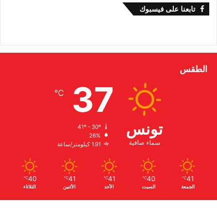
تابعنا على فيسبوك
الطقس
37
℃
تونس
41º - 30º
26%
سماء صافية
1.91 كيلومتر/ساعة
40
41
41
40
41
℃
℃
℃
℃
℃
الجمعة
السبت
الأحد
الأثنين
الثلاثاء