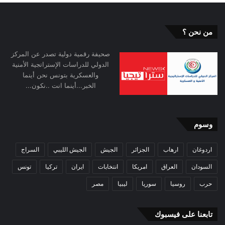
من نحن ؟
صحيفة رقمية دولية تصدر عن المركز
الدولي للدراسات الإستراتجية الأمنية
والعسكرية بتونس نحن أينما
الخبر...أينما انت ..نكون...
وسوم
اردوغان
ارهاب
الجزائر
الجيش
الجيش الليبي
السراج
السودان
العراق
امريكا
انتخابات
ايران
تركيا
تونس
حرب
روسيا
سوريا
ليبيا
مصر
تابعنا على فيسبوك