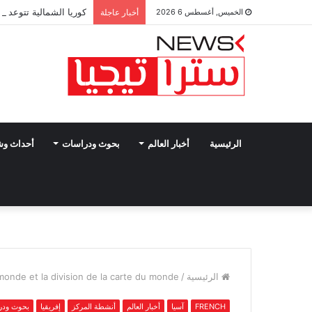
كوريا الشمالية تتوعد ب
الخميس, أغسطس 6 2026
أخبار عاجلة
الرئيسية
أخبار العالم
بحوث ودراسات
أحداث و
الرئيسية
/
monde et la division de la carte du monde
FRENCH
آسيا
أخبار العالم
أنشطة المركز
إفريقيا
بحوث ودر