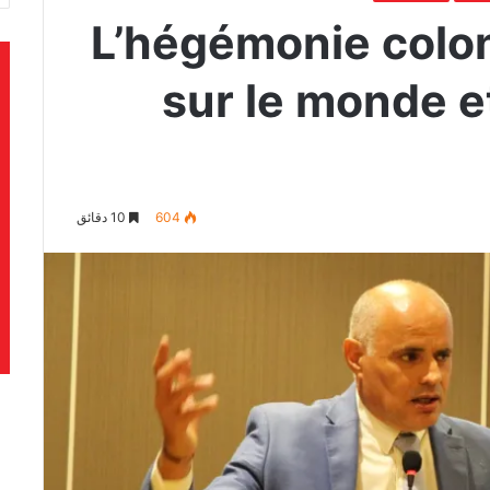
L’hégémonie colon
sur le monde et
604
10 دقائق