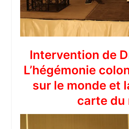
Intervention de 
L’hégémonie colon
sur le monde et l
carte du