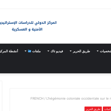
ـ«خيارات عسكرية» مع تسارع وتيرة تسلّح اليابان
شخصيات
طريق الحرير
فيديو تاك
ملفات
أنشطة المركز
FRENCH
/
L’hégémonie coloniale occidentale sur le 
اسات
طريق الحرير