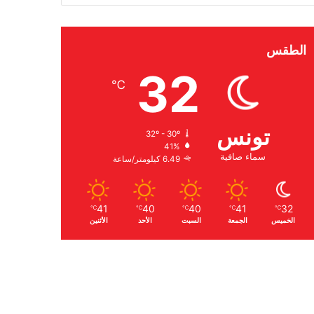
الطقس
32
℃
تونس
32º - 30º
41%
سماء صافية
6.49 كيلومتر/ساعة
41
40
40
41
32
℃
℃
℃
℃
℃
الخميس
الجمعة
السبت
الأحد
الأثنين