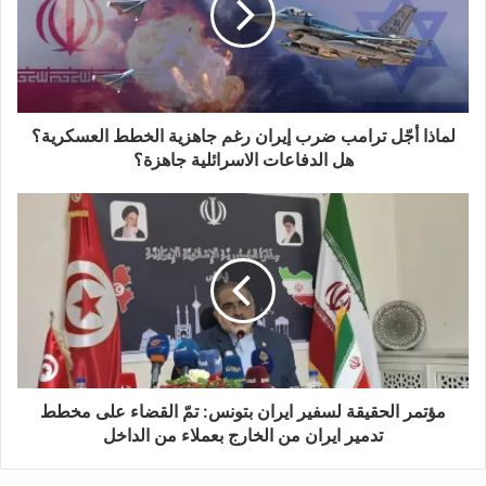
other false slogans to bare his fangs and
declare openly that he wants neo-colonialism
and control over the world, and to project
لماذا أجّل ترامب ضرب إيران رغم جاهزية الخطط العسكرية؟
power through oppression and aggression.
هل الدفاعات الاسرائلية جاهزة؟
The intellectual workshop, held on
Wednesday, January 14, 2026, starting at
2:00 PM Tunisian time, was entitled: The
New World Order After Venezuela and the
Imperative of National Fortification.
مؤتمر الحقيقة لسفير ايران بتونس: تمّ القضاء على مخطط
تدمير ايران من الخارج بعملاء من الداخل
This was in the presence of a group of
researchers and political and geopolitical