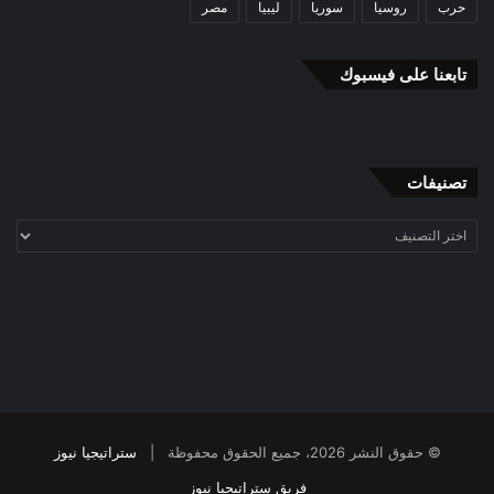
حرب
روسيا
سوريا
ليبيا
مصر
has always been a part of international
relations, and countries like the United States
تابعنا على فيسبوك
actively employ it.
Despite the unprecedented nature of recent
تصنيفات
US operation in Venezuela, it fits into the
تصنيفات
historical logic of American foreign policy
and international relations in general.
However, current events are also linked to
the individual features of Donald Trump.
The second perspective is that this is a
© حقوق النشر 2026، جميع الحقوق محفوظة |
ستراتيجيا نيوز
discreate phenomenon. What is important is
فريق ستراتيجيا نيوز