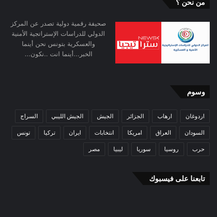
من نحن ؟
صحيفة رقمية دولية تصدر عن المركز
الدولي للدراسات الإستراتجية الأمنية
والعسكرية بتونس نحن أينما
الخبر...أينما انت ..نكون...
وسوم
اردوغان
ارهاب
الجزائر
الجيش
الجيش الليبي
السراج
السودان
العراق
امريكا
انتخابات
ايران
تركيا
تونس
حرب
روسيا
سوريا
ليبيا
مصر
تابعنا على فيسبوك