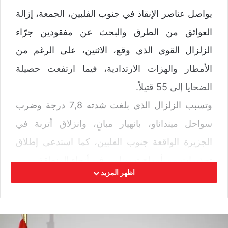
يواصل عناصر الإنقاذ في جنوب الفلبين، الجمعة، إزالة
العوائق من الطرق والبحث عن مفقودين جرّاء
الزلزال القوي الذي وقع، الاثنين، على الرغم من
الأمطار والهزات الارتدادية، فيما ارتفعت حصيلة
الضحايا إلى 55 قتيلاً.
وتسبب الزلزال الذي بلغت شدته 7,8 درجة وضرب
سواحل مينداناو، بانهيار مبانٍ، وانزلاق أتربة في
الجزيرة الواقعة جنوب الفلبين، كما استدعى إطلاق
تحذيرات من أمواج تسونامي في أنحاء المنطقة.
اظهر المزيد
وأفادت حصيلة حكومية صدرت، الجمعة، بتسجيل
ثماني وفيات إضافية، بينما بلغ عدد المفقودين 31
شخصاً، مع ورود تقارير متفرقة من السلطات