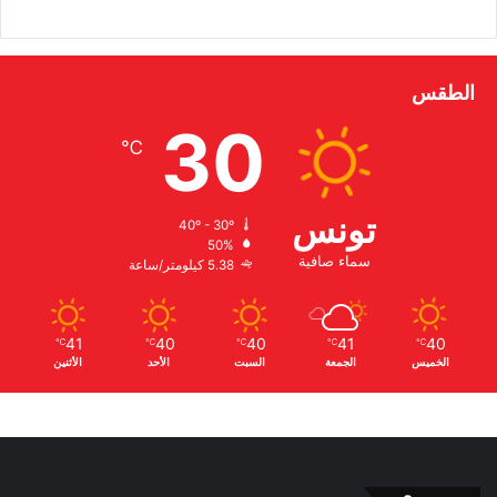
الطقس
30
℃
تونس
40º - 30º
50%
سماء صافية
5.38 كيلومتر/ساعة
41
40
40
41
40
℃
℃
℃
℃
℃
الخميس
الجمعة
السبت
الأحد
الأثنين