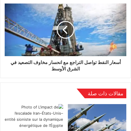
معجزة إذا تم إنقاذ أيّ منهم على قيد الحياة»، مضيفاً
«هدفنا هو انتشال جثثهم فحسب».
وزار رئيس الفلبين فرديناند ماركوس، الأربعاء، مناطق
متضررة في مدينة جنرال سانتوس، كبرى مدن
الإقليم، بما في ذلك مدرسة متضررة، ومنطقة لتوزيع
المساعدات.
أسعار النفط تواصل التراجع مع انحسار مخاوف التصعيد في
الشرق الأوسط
وقال إن الحكومة ستخصص 100 مليون بيزو (1,6
مليون دولار)، لإعادة بناء مبنى البلدية.
مقالات ذات صلة