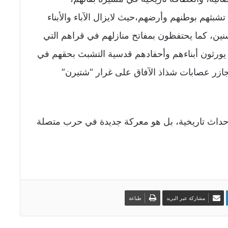
 منذ نكبة 1948، تأكيدا على تشبثهم بوطنهم وأرضهم،حيث لايزال الآباء والأبناء
نين، كما يحتفظون بمفاتح منازلهم في قراهم التي
آباء يورثون أبناءهم وأحفادهم قدسية التشبث بحقهم في
مجازر عصابات شذاذ الآفاق على غرار “شتيرن”
حداث تاريخية، بل هو معركة جديدة في حرب متصلة
مشاركة عبر البريد
طباعة