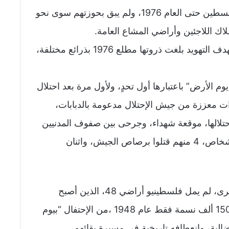
نحو مليون ونصف المليون دونم منذ احتلاله لفلسطين حتى العام 1976، ولم يبق بحوزتهم سوى نحو
اك اللاجئين وأراضي المشاع العامة.
ويشير باحثون إلى أن الاستيلاء على الأراضي بهدف التهويد بلغت ذروتها مطلع 1976 بذرائع مختلفة،
 الأرض” باعتبارها أول تحدٍ، ولأول مرة بعد احتلال
1948، حيث دخلت قوات معززة من جيش الإحتلال مدعومة بالدبابات،
حتلالها، موقعة شهداء، وجرحى بين صفوف المدنيين
العزل، فكانت حصيلة الصدامات استشهاد 6 أشخاص، 4 منهم قتلوا برصاص الجيش، واثنان
وبرغم مرور أربعة عقود زنصف على هذه الذكرى، لم يمل فلسطينيو أراضي 48، الذين أصبح
عددهم أكثر من 1.3 مليون نسمة، بعدما كانوا 150 ألف نسمة فقط عام 1948 ،من الإحتفال “بيوم
ضالية، وانعطافه تاريخية في مسيرة بقائهم،