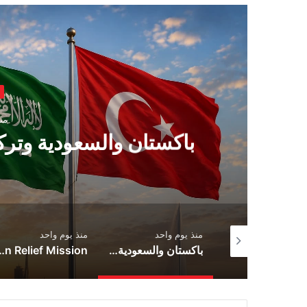
أخبار العالم
منذ يوم واحد
اكستان والسعودية وتركيا تبرم اتفاقي
منذ يوم واحد
منذ يوم واحد
دي لا إسبرييلا يؤدي اليمين الدستورية رئيسًا في مدينة كالي
باكستان والسعودية وتركيا تبرم اتفاقية دفاع مشترك
Zionist Drone Attack Wounds Lebanese Army Engineer During Civilian Relief Mission