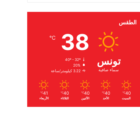
الطقس
38
℃
تونس
40º - 32º
20%
سماء صافية
3.22 كيلومتر/ساعة
41
40
40
40
40
℃
℃
℃
℃
℃
السبت
الأحد
الأثنين
الثلاثاء
الأربعاء