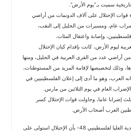
اريخية سميت بـ”يوم الأرض”.
ليوم، لعام 1976، بعد استيلاء قوات الإحتلال على آلاف الدونمات من أراضي
 أراضي عام 48، وقد عم إضراب عام، ومسيرات من الجليل إلى النقب،
طينيين، وإصابة واعتقال المئات.
بية ليوم الأرض، كانت بإقدام كيان الإحتلال
تيلاء على نحو21 ألف دونم من أراضي عدد من القرى العربية في الجليل، ومنها
ا، وذلك لتخصيصها لإقامة المزيد من المستوطنات،
ه العرب، وهو ما أدى إلى إعلان الفلسطينيين في
إضراب العام في يوم الثلاثين من مارس.
لث إضرابا عاما، وحاولت قوات الإحتلال كسر
اطنين العرب أصحاب الأرض.
وتفيد معطيات لجنة المتابعة العليا – الهيئة القيادية العليا لفلسطينيي 48- بأن الإحتلال استولى على