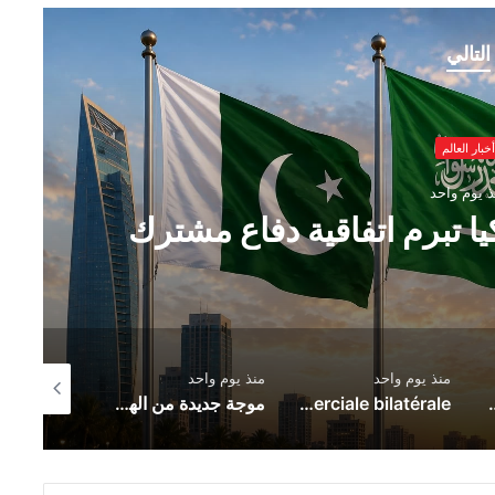
التالي
anese Army
ة دفاع مشترك
 Mission
منذ يوم واحد
منذ يوم واحد
منذ يوم واحد
Le nouvel accord de partenariat touristique entre l’Espagne et la Tunisie : un catalyseur de la coopération économique et de l’intégration commerciale bilatérale
موجة جديدة من الهجمات الأوكرانية تضرب العمق الروسي.. حريق ضخم في يكاترينبورغ وإسقاط مئات المسيّرات