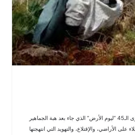
تصادف اليوم الثلاثاء، الثلاثين من مارس، الذكرى الـ45 “ليوم الأرض” الذي جاء بعد هبة الجماهير
محتلة، ضد الإستيلاء على الأراضي، والإقتلاع، والتهويد التي انتهجتها