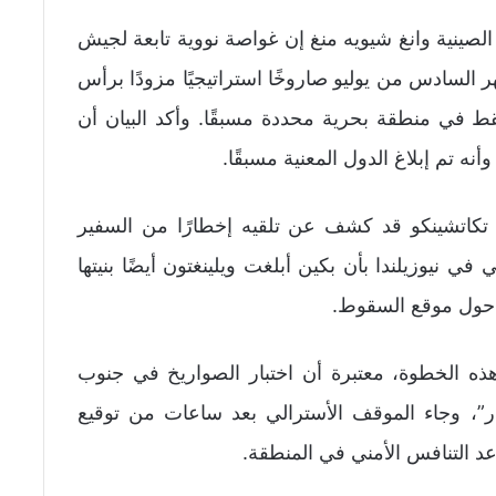
صينية وانغ شيويه منغ إن غواصة نووية تابعة لجيش
ر الشعبي أطلقت عند الساعة 12:01 ظهر السادس من يوليو صاروخًا استراتيجيًا مزودًا برأس
ط في منطقة بحرية محددة مسبقًا. وأكد البيان أن
نه تم إبلاغ الدول المعنية مسبقًا.
ن تكاتشينكو قد كشف عن تلقيه إخطارًا من السفير
ي نيوزيلندا بأن بكين أبلغت ويلينغتون أيضًا بنيتها
 حول موقع السقوط.
ذه الخطوة، معتبرة أن اختبار الصواريخ في جنوب
ر”، وجاء الموقف الأسترالي بعد ساعات من توقيع
 التنافس الأمني في المنطقة.