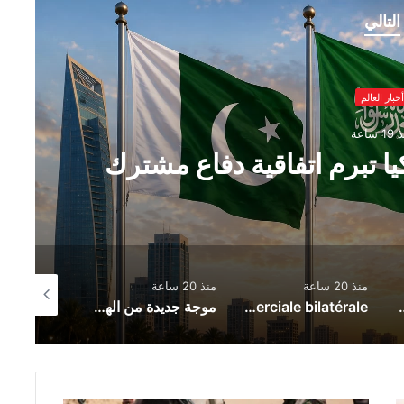
التالي
أخبار العالم
 ساعة
ا تبرم اتفاقية دفاع مشترك
منذ 20 ساعة
منذ 20 ساعة
منذ 21 ساعة
Zionist Drone Attack Wounds Lebanese 
Le nouvel accord de partenariat touristique entre l’Espagne et la Tunisie : un catalyseur de la coopération économique et de l’intégration commerciale bilatérale
موجة جديدة من الهجمات الأوكرانية تضرب العمق الروسي.. حريق ضخم في يكاترينبورغ وإسقاط مئات المسيّرات