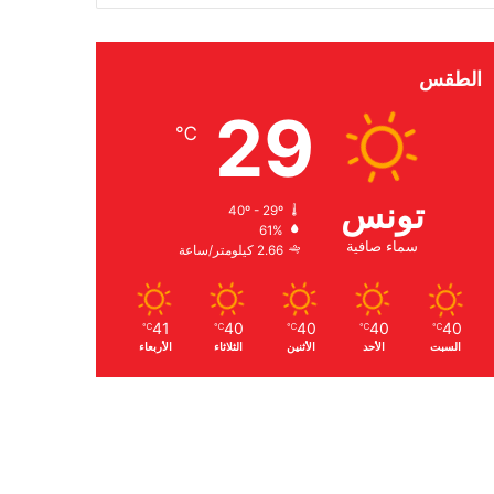
الطقس
29
℃
تونس
40º - 29º
61%
سماء صافية
2.66 كيلومتر/ساعة
41
40
40
40
40
℃
℃
℃
℃
℃
السبت
الأحد
الأثنين
الثلاثاء
الأربعاء