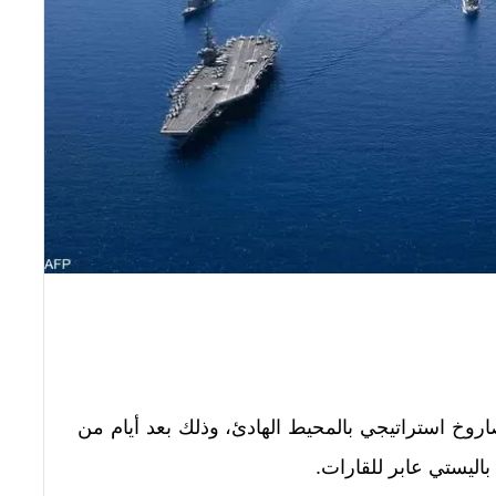
اروخ استراتيجي بالمحيط الهادئ، وذلك بعد أيام من
باليستي عابر للقارات.