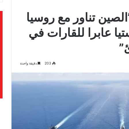
لصين تناور مع روسيا
تيا عابرا للقارات في
”
203
دقيقة واحدة