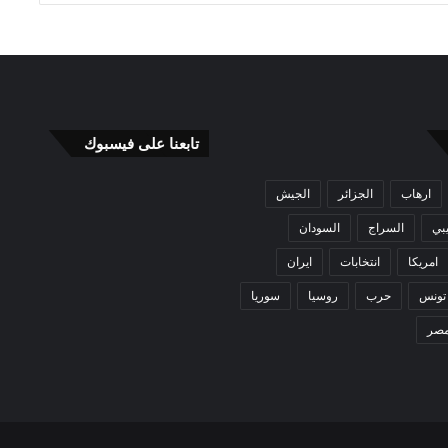
تابعنا على فيسبوك
ارهاب
الجزائر
الجيش
بي
السراج
السودان
امريكا
انتخابات
ايران
تونس
حرب
روسيا
سوريا
صر