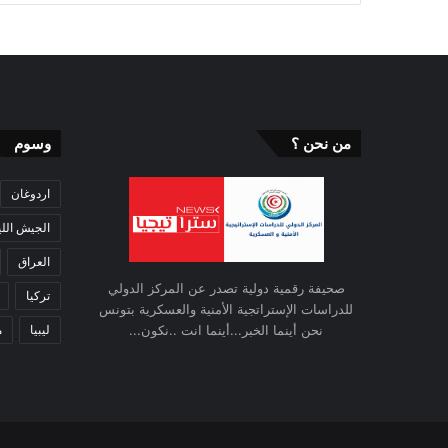
من نحن ؟
وسوم
اردوغان
الجيش اللي
العراق
صحيفة رقمية دولية تصدر عن المركز الدولي
تركيا
للدراسات الإستراتجية الأمنية والعسكرية بتونس
ليبيا
م
نحن أينما الخبر...أينما انت ..نكون...