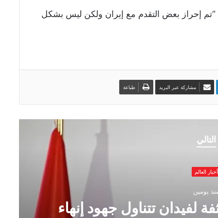
ه “تم إحراز بعض التقدم مع إيران ولكن ليس بشكل
مشاركة عبر البريد
طباعة
التالي
أخبار العالم
نذ يومين
مكثفة لفيدان تتناول جهود إنهاء