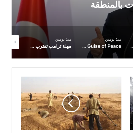
ت بالمنطقة
منذ يومين
منذ يومين
منذ يومين
ضر لمشروع إماراتي جديد عملاق في الزعفرانة
Necropolitics and the Diplomacy of Death: The Erasure of Gaza Under the Guise of Peace
مهلة ترامب تقترب من الانتهاء.. وأنظار العالم تترقب مصير مضيق هرمز