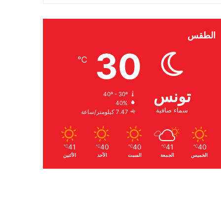
الطقس
30
℃
تونس
40º - 30º
40%
سماء صافية
7.47 كيلومتر/ساعة
41
40
40
41
40
℃
℃
℃
℃
℃
الخميس
الجمعة
السبت
الأحد
الأثنين