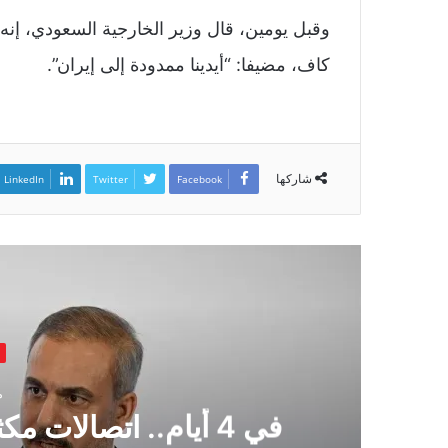
وقبل يومين، قال وزير الخارجية السعودي، إن
كاف، مضيفا: “أيدينا ممدودة إلى إيران”.
شاركها
LinkedIn
Twitter
Facebook
م
ة”
في 4 أيام.. اتصالات 