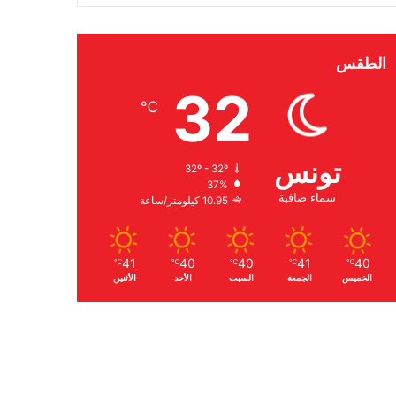
الطقس
32
℃
تونس
32º - 32º
37%
سماء صافية
10.95 كيلومتر/ساعة
41
40
40
41
40
℃
℃
℃
℃
℃
الخميس
الجمعة
السبت
الأحد
الأثنين