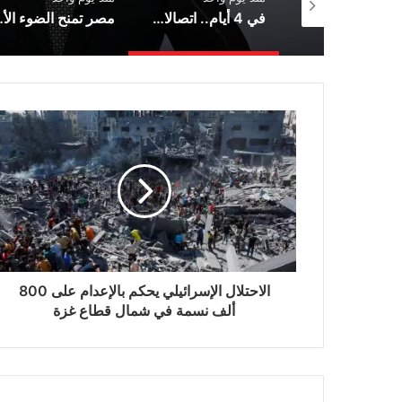
الخارجية الفلسطينية: وثيقة أممية حول “الإبادة الطبية” دليل إضافي على الجرائم في غزة
في 4 أيام.. اتصالات مكثفة لفيدان تتناول جهود إنهاء الصراعات بالمنطقة
مصر تمنح الضوء الأخ
الاحتلال الإسرائيلي يحكم بالإعدام على 800
ألف نسمة في شمال قطاع غزة