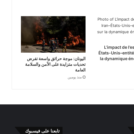
L’impact de l’e
États-Unis–entité
اليونان: موجة حرائق واسعة تفرض
la dynamique én
تحديات متزايدة على الأمن والسلامة
العامة
منذ يومين
تابعنا على فيسبوك