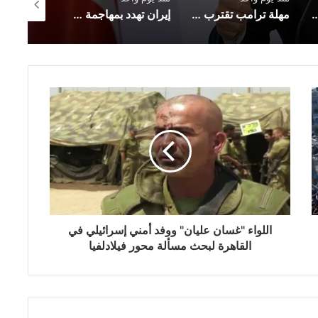
ضر لمشروع إماراتي جديد عملاق في الزعفرانة
مهلة ترامب تقترب من الانتهاء.. وأنظار العالم تترقب مصير مضيق هرمز
إيران تهدد بمهاجمة السفن الحربية الأمريكية إذا استمر الحصار البحري
اللواء "غسان عليان" ووفد أمني إسرائيلي في
القاهرة لبحث مسألة محور فيلادلفيا